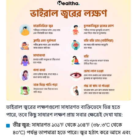
ভাইরাল জ্বরের লক্ষণগুলো সাধারণত ব্যক্তিভেদে ভিন্ন হতে
পারে, তবে কিছু সাধারণ লক্ষণ প্রায় সবার ক্ষেত্রেই দেখা যায়:
তীব্র জ্বর:
সাধারণত ১০১°F থেকে ১০৪°F (৩৮.৩°C থেকে
৪০°C) পর্যন্ত তাপমাত্রা হতে পারে। জ্বর হঠাৎ করে আসে এবং