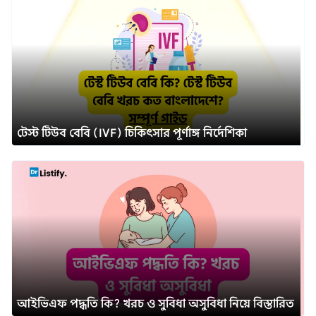
টেস্ট টিউব বেবি (IVF) চিকিৎসার পূর্ণাঙ্গ নির্দেশিকা
আইভিএফ পদ্ধতি কি? খরচ ও সুবিধা অসুবিধা নিয়ে বিস্তারিত