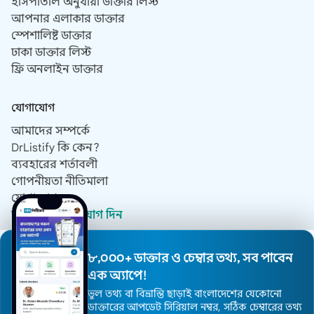
হাসপাতাল অনুযায়ী ডাক্তার লিস্ট
আপনার এলাকার ডাক্তার
স্পেশালিষ্ট ডাক্তার
ঢাকা ডাক্তার লিস্ট
ফ্রি অনলাইন ডাক্তার
যোগাযোগ
আমাদের সম্পর্কে
DrListify কি কেন?
ব্যবহারের শর্তাবলী
গোপনীয়তা নীতিমালা
যোগাযোগ
ডাক্তার হিসেবে যোগ দিন
৮,০০০+ ডাক্তার ও চেম্বার তথ্য, সব পাবেন
© 2019 - 2026 সর্বস্বত্ব সংরক্ষিত।
এক অ্যাপে!
ওয়েবসাইট ডিজাইন ও ডেভেলপমেন্ট করেছে
ডাক্তার ব্রান্ডিং এজেন্সি, ডক্টর
ভুল তথ্য বা বিভ্রান্তি ছাড়াই বাংলাদেশের যেকোনো
ব্র্যান্ডিফাই
ডাক্তারের আপডেট সিরিয়াল নম্বর, সঠিক চেম্বারের তথ্য