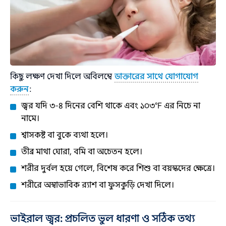
কিছু লক্ষণ দেখা দিলে অবিলম্বে
ডাক্তারের সাথে যোগাযোগ
করুন
:
জ্বর যদি ৩-৪ দিনের বেশি থাকে এবং ১০৩°F এর নিচে না
নামে।
শ্বাসকষ্ট বা বুকে ব্যথা হলে।
তীব্র মাথা ঘোরা, বমি বা অচেতন হলে।
শরীর দুর্বল হয়ে গেলে, বিশেষ করে শিশু বা বয়স্কদের ক্ষেত্রে।
শরীরে অস্বাভাবিক র‍্যাশ বা ফুসকুড়ি দেখা দিলে।
ভাইরাল জ্বর: প্রচলিত ভুল ধারণা ও সঠিক তথ্য