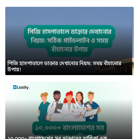
পিজি হাসপাতালে ডাক্তার দেখানোর নিয়ম: সময় বাঁচানোর
উপায়!
১০,০০০+ বাংলাদেশের সব ডাক্তারের তালিকা এক