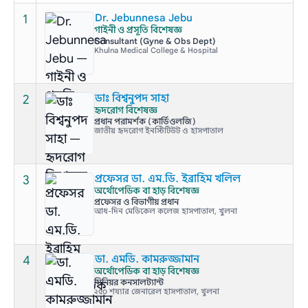
1
Dr. Jebunnesa Jebu
গাইনী ও প্রসূতি বিশেষজ্ঞ
Consultant (Gyne & Obs Dept)
Khulna Medical College & Hospital
2
ডাঃ বিশ্বনুপদ সাহা
হৃদরোগ বিশেষজ্ঞ
প্রধান পরামর্শক (কার্ডিওলজি)
জাতীয় হৃদরোগ ইনস্টিটিউট ও হাসপাতাল
3
প্রফেসর ডা. এম.ডি. ইব্রাহিম খলিল
অর্থোপেডিক বা হাড় বিশেষজ্ঞ
প্রফেসর ও বিভাগীয় প্রধান
আধ-দিন মেডিকেল কলেজ হাসপাতাল, খুলনা
4
ডা. এমডি. কামরুজ্জামান
অর্থোপেডিক বা হাড় বিশেষজ্ঞ
সিনিয়র কনসালট্যান্ট
২৫০ শয্যার জেনারেল হাসপাতাল, খুলনা