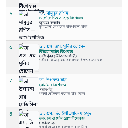
5
ডা. মামুনুর রশিদ
অর্থোপেডিক বা হাড় বিশেষজ্ঞ
জুনিয়র কনসার্ন
কুর্মিটোলা জেনারেল হাসপাতাল, ঢাকা
6
ডা. এস. এম. মুনির হোসেন
নিউরো সার্জন বিশেষজ্ঞ
রেজিস্ট্রার (নিউরোসার্জারি)
শহীদ শেখ আবু নাসের স্পেশালাইজড হাসপাতাল
7
ডা. উপনন্দ রায়
মেডিসিন বিশেষজ্ঞ
পরামর্শক
খুলনা মেডিকেল কলেজ হাসপাতাল
8
ডা. এম. ডি. ইশতিয়াক মাহমুদ
ত্বক, চর্ম ও যৌন রোগ বিশেষজ্ঞ
প্রযোজ্য নয়
খুলনা মেডিকেল কলেজ ও হসপিটাল