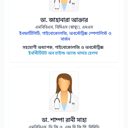
ডা. জাহানারা আক্তার
এমবিবিএস, বিসিএস (স্বাস্থ্য), এমএস
ইনফার্টিলিটি, গাইনোকোলজি, অবস্টেট্রিক্স স্পেশালিস্ট ও
সার্জন
সহযোগী অধ্যাপক, গাইনোকোলজি ও অবস্টেট্রিক্স
ইনস্টিটিউট অব চাইল্ড অ্যান্ড মাদার হেলথ
ডা. শাম্পা রানী সাহা
এমবিবিএস, ডি.জি.ও, এফ.সি.জি.পি, সিসিডি