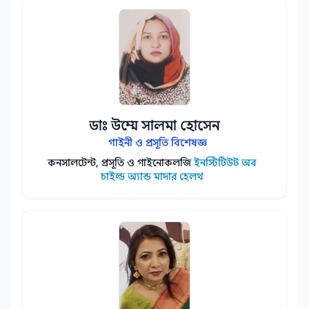
ডাঃ উম্মে সালমা হোসেন
গাইনী ও প্রসূতি বিশেষজ্ঞ
কনসালটেন্ট, প্রসূতি ও গাইনোকলজি
ইনস্টিটিউট অব
চাইল্ড অ্যান্ড মাদার হেলথ