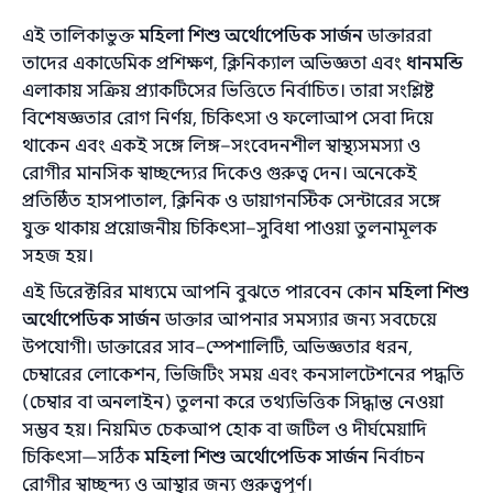
এই তালিকাভুক্ত
মহিলা শিশু অর্থোপেডিক সার্জন
ডাক্তাররা
তাদের একাডেমিক প্রশিক্ষণ, ক্লিনিক্যাল অভিজ্ঞতা এবং
ধানমন্ডি
এলাকায় সক্রিয় প্র্যাকটিসের ভিত্তিতে নির্বাচিত। তারা সংশ্লিষ্ট
বিশেষজ্ঞতার রোগ নির্ণয়, চিকিৎসা ও ফলোআপ সেবা দিয়ে
থাকেন এবং একই সঙ্গে লিঙ্গ–সংবেদনশীল স্বাস্থ্যসমস্যা ও
রোগীর মানসিক স্বাচ্ছন্দ্যের দিকেও গুরুত্ব দেন। অনেকেই
প্রতিষ্ঠিত হাসপাতাল, ক্লিনিক ও ডায়াগনস্টিক সেন্টারের সঙ্গে
যুক্ত থাকায় প্রয়োজনীয় চিকিৎসা–সুবিধা পাওয়া তুলনামূলক
সহজ হয়।
এই ডিরেক্টরির মাধ্যমে আপনি বুঝতে পারবেন কোন
মহিলা শিশু
অর্থোপেডিক সার্জন
ডাক্তার আপনার সমস্যার জন্য সবচেয়ে
উপযোগী। ডাক্তারের সাব–স্পেশালিটি, অভিজ্ঞতার ধরন,
চেম্বারের লোকেশন, ভিজিটিং সময় এবং কনসালটেশনের পদ্ধতি
(চেম্বার বা অনলাইন) তুলনা করে তথ্যভিত্তিক সিদ্ধান্ত নেওয়া
সম্ভব হয়। নিয়মিত চেকআপ হোক বা জটিল ও দীর্ঘমেয়াদি
চিকিৎসা—সঠিক
মহিলা শিশু অর্থোপেডিক সার্জন
নির্বাচন
রোগীর স্বাচ্ছন্দ্য ও আস্থার জন্য গুরুত্বপূর্ণ।