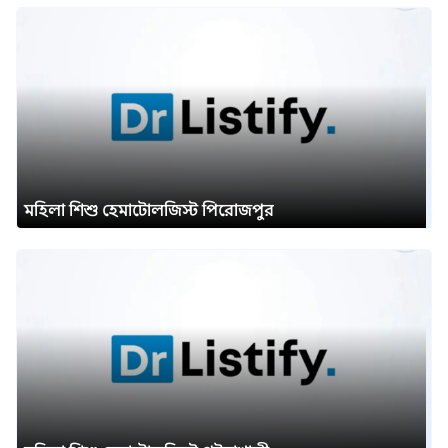
মহিলা শিশু হেমাটোলজিস্ট পিরোজপুর