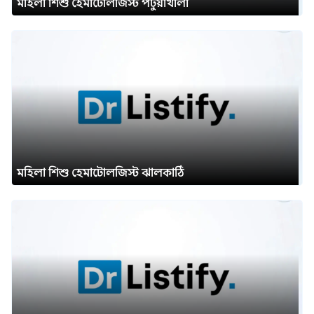
মহিলা শিশু হেমাটোলজিস্ট পটুয়াখালী
মহিলা শিশু হেমাটোলজিস্ট ঝালকাঠি