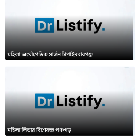
মহিলা অর্থোপেডিক সার্জন চাঁপাইনবাবগঞ্জ
মহিলা লিভার বিশেষজ্ঞ পঞ্চগড়