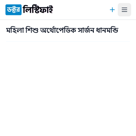
কন্টেন্টে যান
মহিলা শিশু অর্থোপেডিক সার্জন ধানমন্ডি