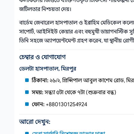
ফলাফলের ভিত্তিতে ব্যক্তিগতকৃত চিকিৎসা পরিকল্পনা ত
জটিলতার নিশ্চয়তা দেয়।
বার্ডেম জেনারেল হাসপাতাল ও ইব্রাহিম মেডিকেল কলেজ
সাপোর্ট, আইসিইউ কেয়ার এবং বহুমুখী ডায়াগনস্টিক সু
তিনি সহজে অ্যাপয়েন্টমেন্ট গ্রহণ করেন, যা স্থানীয় র
চেম্বার ও যোগাযোগ
ডেলটা হাসপাতাল, মিরপুর
ঠিকানা:
২৬/২, প্রিন্সিপাল আবুল কাশেম রোড, মি
সময়:
সন্ধ্যা ৫টা থেকে ৭টা (শুক্রবার বন্ধ)
ফোন:
+8801301254924
আরো দেখুন: