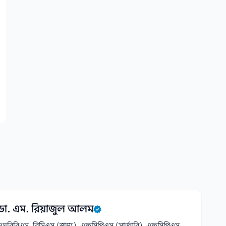
ডা. এম. রিয়াজুল আলম
এমবিবিএস, বিসিএস (স্বাস্থ্য), এফসিপিএস (সার্জারি), এফসিপিএস