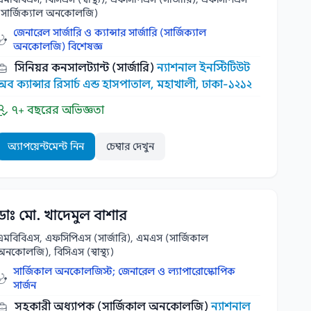
(সার্জিক্যাল অনকোলজি)
জেনারেল সার্জারি ও ক্যান্সার সার্জারি (সার্জিক্যাল
অনকোলজি) বিশেষজ্ঞ
সিনিয়র কনসালট্যান্ট (সার্জারি)
ন্যাশনাল ইনস্টিটিউট
অব ক্যান্সার রিসার্চ এন্ড হাসপাতাল, মহাখালী, ঢাকা-১২১২
৭+ বছরের অভিজ্ঞতা
অ্যাপয়েন্টমেন্ট নিন
চেম্বার দেখুন
ডাঃ মো. খাদেমুল বাশার
এমবিবিএস, এফসিপিএস (সার্জারি), এমএস (সার্জিকাল
অনকোলজি), বিসিএস (স্বাস্থ্য)
সার্জিকাল অনকোলজিস্ট; জেনারেল ও ল্যাপারোস্কোপিক
সার্জন
সহকারী অধ্যাপক (সার্জিকাল অনকোলজি)
ন্যাশনাল