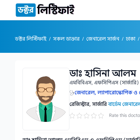
কন্টেন্টে যান
ডক্টর লিস্টিফাই
/
সকল ডাক্তার
/
জেনারেল সার্জন
/
ঢাকা
/
ডাঃ হাসিনা আলম
ডাঃ হাসিনা আলম
এমবিবিএস, এফসিপিএস (সার্জারি)
জেনারেল, ল্যাপারোস্কোপিক ও হে
রেজিস্ট্রার, সার্জারি
বার্ডেম জেনার
Rate this docto