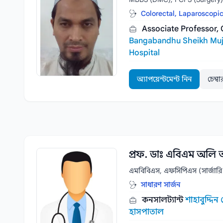
Colorectal, Laparoscopi
Associate Professor, 
Bangabandhu Sheikh Muji
Hospital
অ্যাপয়েন্টমেন্ট নিন
চেম্ব
প্রফ. ডাঃ এবিএম অলি 
এমবিবিএস, এফসিপিএস (সার্জা
সাধারণ সার্জন
কনসালট্যান্ট
শাহাবুদ্দি
হাসপাতাল