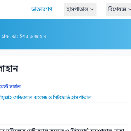
ডাক্তারগণ
হাসপাতাল
বিশেষজ্ঞ
প্রফ. ডাঃ ইশরাত জাহান
জাহান
েস্ট সার্জন
িমুল্লাহ মেডিক্যাল কলেজ ও মিটফোর্ড হাসপাতাল