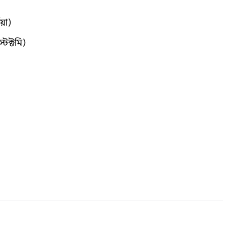
য়া)
েক্টমি)