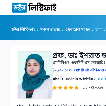
কন্টেন্টে যান
ডক্টর লিস্টিফাই
/
সকল ডাক্তার
/
জেনারেল সার্জন
/
ঢাকা
/
প্রফ. ডাঃ ইশরাত 
প্রফ. ডাঃ ইশরাত জাহান
এমবিবিএস, এফসিপিএস (সার্জারি)
জেনারেল, ল্যাপারোস্কোপিক ও ব্র
সার্জারি বিভাগের অধ্যাপক
সার সল
5/5 - (2 votes)