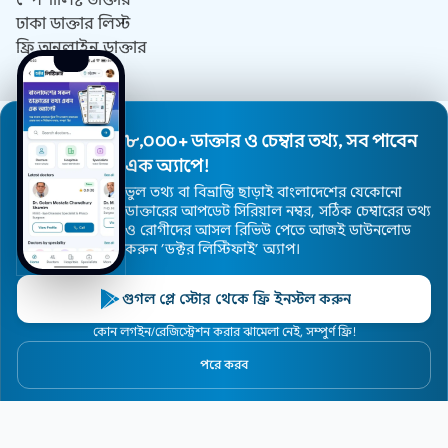
ঢাকা ডাক্তার লিস্ট
ফ্রি অনলাইন ডাক্তার
যোগাযোগ
আমাদের সম্পর্কে
৮,০০০+ ডাক্তার ও চেম্বার তথ্য, সব পাবেন
DrListify কি কেন?
এক অ্যাপে!
ব্যবহারের শর্তাবলী
ভুল তথ্য বা বিভ্রান্তি ছাড়াই বাংলাদেশের যেকোনো
গোপনীয়তা নীতিমালা
ডাক্তারের আপডেট সিরিয়াল নম্বর, সঠিক চেম্বারের তথ্য
ও রোগীদের আসল রিভিউ পেতে আজই ডাউনলোড
যোগাযোগ
করুন ’ডক্টর লিস্টিফাই’ অ্যাপ।
ডাক্তার হিসেবে যোগ দিন
গুগল প্লে স্টোর থেকে ফ্রি ইনস্টল করুন
© 2019 - 2026 সর্বস্বত্ব সংরক্ষিত।
কোন লগইন/রেজিস্ট্রেশন করার ঝামেলা নেই, সম্পুর্ণ ফ্রি!
ওয়েবসাইট ডিজাইন ও ডেভেলপমেন্ট করেছে
ডাক্তার ব্রান্ডিং এজেন্সি, ডক্টর
পরে করব
ব্র্যান্ডিফাই