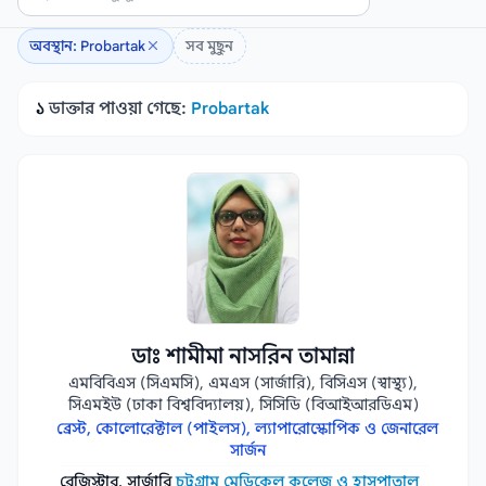
অবস্থান: Probartak
সব মুছুন
১
ডাক্তার পাওয়া গেছে:
Probartak
ডাঃ শামীমা নাসরিন তামান্না
এমবিবিএস (সিএমসি), এমএস (সার্জারি), বিসিএস (স্বাস্থ্য),
সিএমইউ (ঢাকা বিশ্ববিদ্যালয়), সিসিডি (বিআইআরডিএম)
ব্রেস্ট, কোলোরেক্টাল (পাইলস), ল্যাপারোস্কোপিক ও জেনারেল
সার্জন
রেজিস্ট্রার, সার্জারি
চট্টগ্রাম মেডিকেল কলেজ ও হাসপাতাল