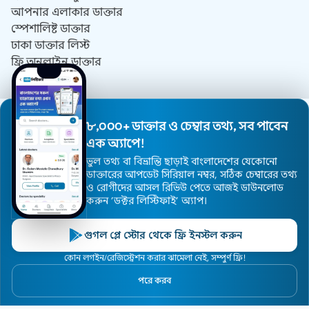
আপনার এলাকার ডাক্তার
স্পেশালিষ্ট ডাক্তার
ঢাকা ডাক্তার লিস্ট
ফ্রি অনলাইন ডাক্তার
যোগাযোগ
আমাদের সম্পর্কে
৮,০০০+ ডাক্তার ও চেম্বার তথ্য, সব পাবেন
DrListify কি কেন?
এক অ্যাপে!
ব্যবহারের শর্তাবলী
ভুল তথ্য বা বিভ্রান্তি ছাড়াই বাংলাদেশের যেকোনো
গোপনীয়তা নীতিমালা
ডাক্তারের আপডেট সিরিয়াল নম্বর, সঠিক চেম্বারের তথ্য
ও রোগীদের আসল রিভিউ পেতে আজই ডাউনলোড
যোগাযোগ
করুন ’ডক্টর লিস্টিফাই’ অ্যাপ।
ডাক্তার হিসেবে যোগ দিন
গুগল প্লে স্টোর থেকে ফ্রি ইনস্টল করুন
© 2019 - 2026 সর্বস্বত্ব সংরক্ষিত।
কোন লগইন/রেজিস্ট্রেশন করার ঝামেলা নেই, সম্পুর্ণ ফ্রি!
ওয়েবসাইট ডিজাইন ও ডেভেলপমেন্ট করেছে
ডাক্তার ব্রান্ডিং এজেন্সি, ডক্টর
পরে করব
ব্র্যান্ডিফাই