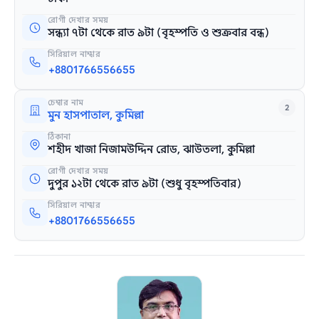
রোগী দেখার সময়
সন্ধ্যা ৭টা থেকে রাত ৯টা (বৃহস্পতি ও শুক্রবার বন্ধ)
সিরিয়াল নাম্বার
+8801766556655
চেম্বার নাম
2
মুন হাসপাতাল, কুমিল্লা
ঠিকানা
শহীদ খাজা নিজামউদ্দিন রোড, ঝাউতলা, কুমিল্লা
রোগী দেখার সময়
দুপুর ১২টা থেকে রাত ৯টা (শুধু বৃহস্পতিবার)
সিরিয়াল নাম্বার
+8801766556655