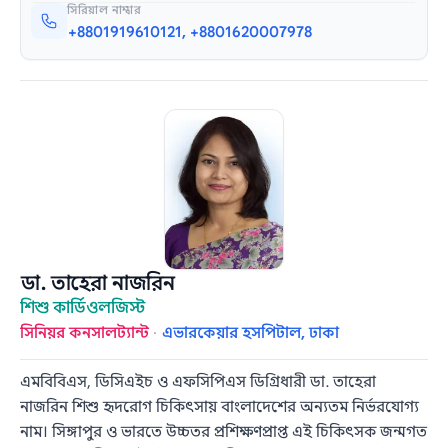
সিরিয়াল নাম্বার
+8801919610121, +8801620007978
ডা. তাহেরা নাজরিন
শিশু কার্ডিওলজিস্ট
সিনিয়র কনসালট্যান্ট
·
এভারকেয়ার হসপিটাল, ঢাকা
এমবিবিএস, ডিসিএইচ ও এফসিপিএস ডিগ্রিধারী ডা. তাহেরা
নাজরিন শিশু হৃদরোগ চিকিৎসায় বাংলাদেশের অন্যতম নির্ভরযোগ্য
নাম। সিঙ্গাপুর ও ভারতে উচ্চতর প্রশিক্ষণপ্রাপ্ত এই চিকিৎসক জন্মগত