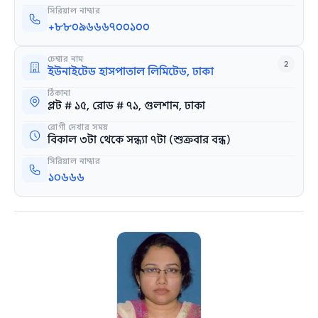
সিরিয়াল নাম্বার
+৮৮০৯৬৬৬৭০০১০০
চেম্বার নাম
2
ইউনাইটেড হাসপাতাল লিমিটেড, ঢাকা
ঠিকানা
প্লট # ১৫, রোড # ৭১, গুলশান, ঢাকা
রোগী দেখার সময়
বিকাল ৩টা থেকে সন্ধ্যা ৭টা (শুক্রবার বন্ধ)
সিরিয়াল নাম্বার
১০৬৬৬