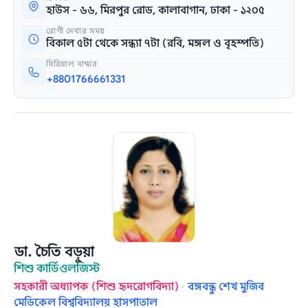
হাউস - ৬৬, মিরপুর রোড, কালাবাগান, ঢাকা - ১২০৫
রোগী দেখার সময়
বিকাল ৫টা থেকে সন্ধ্যা ৭টা (রবি, মঙ্গল ও বৃহস্পতি)
সিরিয়াল নাম্বার
+8801766661331
ডা. চৈতি বড়ুয়া
শিশু কার্ডিওলজিস্ট
সহকারী অধ্যাপক (শিশু হৃদরোগবিদ্যা)
·
বঙ্গবন্ধু শেখ মুজিব
মেডিকেল বিশ্ববিদ্যালয় হাসপাতাল