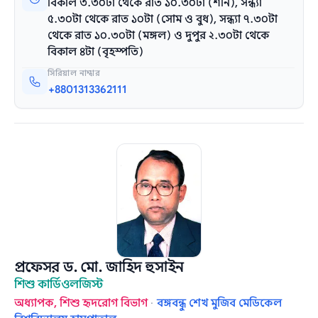
বিকাল ৩.৩০টা থেকে রাত ১০.৩০টা (শনি), সন্ধ্যা
৫.৩০টা থেকে রাত ১০টা (সোম ও বুধ), সন্ধ্যা ৭.৩০টা
থেকে রাত ১০.৩০টা (মঙ্গল) ও দুপুর ২.৩০টা থেকে
বিকাল ৪টা (বৃহস্পতি)
সিরিয়াল নাম্বার
+8801313362111
প্রফেসর ড. মো. জাহিদ হুসাইন
শিশু কার্ডিওলজিস্ট
অধ্যাপক, শিশু হৃদরোগ বিভাগ
·
বঙ্গবন্ধু শেখ মুজিব মেডিকেল