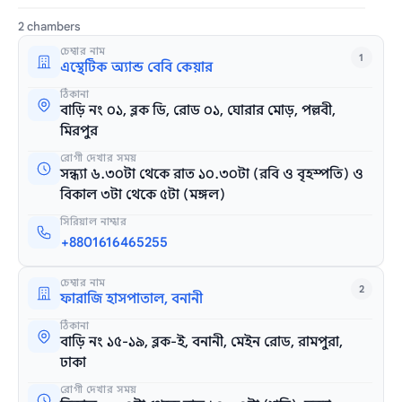
2 chambers
চেম্বার নাম
1
এস্থেটিক অ্যান্ড বেবি কেয়ার
ঠিকানা
বাড়ি নং ০১, ব্লক ডি, রোড ০১, ঘোরার মোড়, পল্লবী,
মিরপুর
রোগী দেখার সময়
সন্ধ্যা ৬.৩০টা থেকে রাত ১০.৩০টা (রবি ও বৃহস্পতি) ও
বিকাল ৩টা থেকে ৫টা (মঙ্গল)
সিরিয়াল নাম্বার
+8801616465255
চেম্বার নাম
2
ফারাজি হাসপাতাল, বনানী
ঠিকানা
বাড়ি নং ১৫-১৯, ব্লক-ই, বনানী, মেইন রোড, রামপুরা,
ঢাকা
রোগী দেখার সময়