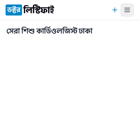
কন্টেন্টে যান
সেরা শিশু কার্ডিওলজিস্ট ঢাকা