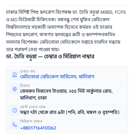
ঢাকার বিশিষ্ট শিশু হৃদরোগ বিশেষজ্ঞ ডা. চৈতি বড়ুয়া MBBS, FCPS
ও MD ডিগ্রিধারী চিকিৎসক। বঙ্গবন্ধু শেখ মুজিব মেডিকেল
বিশ্ববিদ্যালয়ে সহকারী অধ্যাপক হিসেবে কর্মরত এই ডাক্তার
শিশুদের হৃদরোগ, জন্মগত হৃদযন্ত্রের ত্রুটি ও হৃদস্পন্দনজনিত
সমস্যায় বিশেষজ্ঞ। মেডিনোভা মেডিকেলে সপ্তাহে চারদিন সন্ধ্যায়
তার পরামর্শ সেবা পাওয়া যায়।
ডা. চৈতি বড়ুয়া — চেম্বার ও সিরিয়াল নাম্বার
চেম্বার নাম
মেডিনোভা মেডিকেল সার্ভিসেস, মালিবাগ
ঠিকানা
জেমকন বিজনেস টাওয়ার, ২৫৫ নিউ সার্কুলার রোড,
মালিবাগ, ঢাকা
রোগী দেখার সময়
সন্ধ্যা ৭টা থেকে রাত ৯টা (শনি, রবি, মঙ্গল ও বৃহস্পতি)
সিরিয়াল নাম্বার
+8801716410062