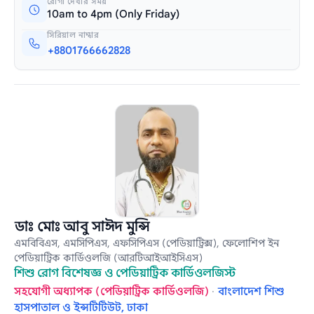
রোগী দেখার সময়
10am to 4pm (Only Friday)
সিরিয়াল নাম্বার
+8801766662828
ডাঃ মোঃ আবু সাঈদ মুন্সি
এমবিবিএস, এমসিপিএস, এফসিপিএস (পেডিয়াট্রিক্স), ফেলোশিপ ইন
পেডিয়াট্রিক কার্ডিওলজি (আরটিআইআইসিএস)
শিশু রোগ বিশেষজ্ঞ ও পেডিয়াট্রিক কার্ডিওলজিস্ট
সহযোগী অধ্যাপক (পেডিয়াট্রিক কার্ডিওলজি)
·
বাংলাদেশ শিশু
হাসপাতাল ও ইন্সটিটিউট, ঢাকা