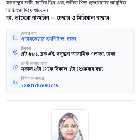
হৃদযন্ত্রের ত্রুটি, হার্টের ছিদ্র এবং জটিল শিশু হৃদরোগের আধুনিক
চিকিৎসা দিয়ে থাকেন।
ডা. তাহেরা নাজরিন — চেম্বার ও সিরিয়াল নাম্বার
চেম্বার নাম
এভারকেয়ার হসপিটাল, ঢাকা
ঠিকানা
প্লট #৮১, ব্লক #ই, বসুন্ধরা আবাসিক এলাকা, ঢাকা
রোগী দেখার সময়
সকাল ৯টা থেকে বিকাল ৫টা (শুক্রবার বন্ধ)
সিরিয়াল নাম্বার
+8801787680776