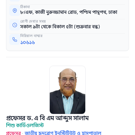
ঠিকানা
৮/এফ, কাজী নুরুজ্জামান রোড, পশ্চিম পান্থপথ, ঢাকা
রোগী দেখার সময়
সকাল ৯টা থেকে বিকাল ৫টা (শুক্রবার বন্ধ)
সিরিয়াল নাম্বার
১০৬১৬
প্রফেসর ড. এ বি এম আব্দুস সালাম
শিশু কার্ডিওলজিস্ট
প্রফেসর
·
জাতীয় হৃদরোগ ইনস্টিটিউট ও হাসপাতাল