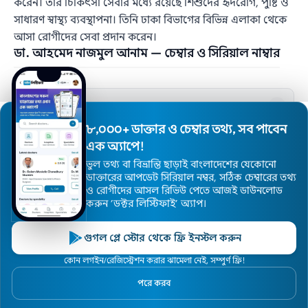
করেন। তার চিকিৎসা সেবার মধ্যে রয়েছে শিশুদের হৃদরোগ, পুষ্টি ও
সাধারণ স্বাস্থ্য ব্যবস্থাপনা। তিনি ঢাকা বিভাগের বিভিন্ন এলাকা থেকে
আসা রোগীদের সেবা প্রদান করেন।
ডা. আহমেদ নাজমুল আনাম — চেম্বার ও সিরিয়াল নাম্বার
2 chambers
চেম্বার নাম
1
এস্থেটিক অ্যান্ড বেবি কেয়ার
৮,০০০+ ডাক্তার ও চেম্বার তথ্য, সব পাবেন
ঠিকানা
এক অ্যাপে!
বাড়ি # ০১, ব্লক # ডি, রোড ০১, ঘোড়ার মোড়, পল্লবী,
মিরপুর
ভুল তথ্য বা বিভ্রান্তি ছাড়াই বাংলাদেশের যেকোনো
ডাক্তারের আপডেট সিরিয়াল নম্বর, সঠিক চেম্বারের তথ্য
রোগী দেখার সময়
ও রোগীদের আসল রিভিউ পেতে আজই ডাউনলোড
সন্ধ্যা ৬.৩০টা থেকে রাত ১০.৩০টা (রবি ও বৃহস্পতি) ও
করুন ’ডক্টর লিস্টিফাই’ অ্যাপ।
বিকাল ৩টা থেকে ৫টা (মঙ্গল)
সিরিয়াল নাম্বার
গুগল প্লে স্টোর থেকে ফ্রি ইনস্টল করুন
+8801616465255
কোন লগইন/রেজিস্ট্রেশন করার ঝামেলা নেই, সম্পুর্ণ ফ্রি!
চেম্বার নাম
পরে করব
2
ফারাজি হাসপাতাল, বনশ্রী