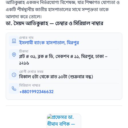
আতিকুল্লাহ একজন নির্ভরযোগ্য বিশেষজ্ঞ, যার শিক্ষাগত যোগ্যতা ও
একটি শীর্ষস্থানীয় জাতীয় হাসপাতালের সাথে সম্পৃক্ততা তাকে
আলাদা করে তোলে।
ডা. সৈয়দ আতিকুল্লাহ — চেম্বার ও সিরিয়াল নাম্বার
চেম্বার নাম
ইসলামী ব্যাংক হাসপাতাল, মিরপুর
ঠিকানা
প্লট # ৩১, ব্লক # ডি, সেকশন # ১১, মিরপুর, ঢাকা –
১২১৬
রোগী দেখার সময়
বিকাল ৫টা থেকে রাত ১০টা (শুক্রবার বন্ধ)
সিরিয়াল নাম্বার
+8801992346632