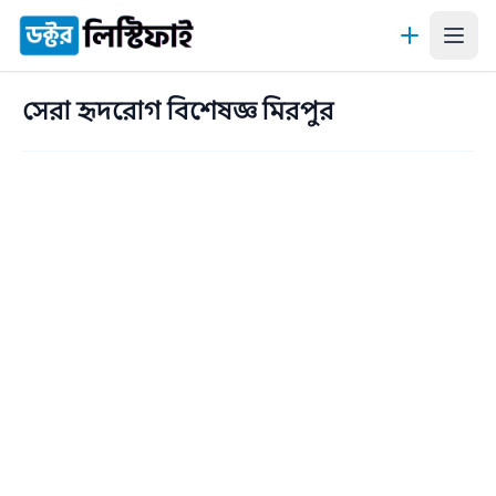
কন্টেন্টে যান
সেরা হৃদরোগ বিশেষজ্ঞ মিরপুর