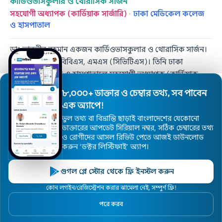
কার্ডিওভাসকুলার ও থোরাসিক সার্জন
সহযোগী অধ্যাপক (কার্ডিয়াক সার্জারি)
·
ঢাকা মেডিকেল কলেজ
ও হাসপাতাল
ডাঃ তানভীর রহমান একজন কার্ডিওভাসকুলার ও থোরাসিক সার্জন।
তার যোগ্যতা এমবিবিএস, এমএস (সিভিটিএস)। তিনি ঢাকা
মেডিকেল কলেজ ও হাসপাতালে সহযোগী অধ্যাপক (কার্ডিয়াক
সার্জারি) হিসেবে কর্মরত এবং মিরপুর জেনারেল হাসপাতাল ও
৮,০০০+ ডাক্তার ও চেম্বার তথ্য, সব পাবেন
ডায়াগনস্টিক সেন্টারে চিকিৎসা প্রদান করেন। দীর্ঘ অভিজ্ঞতা সম্পন্ন
এক অ্যাপে!
ডাঃ রহমান জটিল হৃদরোগ ও থোরাসিক পদ্ধতিতে বিশেষজ্ঞ। তার
ভুল তথ্য বা বিভ্রান্তি ছাড়াই বাংলাদেশের যেকোনো
চিকিৎসা কেন্দ্রগুলোর মধ্যে রয়েছে ঢাকা মেডিকেল কলেজ ও
ডাক্তারের আপডেট সিরিয়াল নম্বর, সঠিক চেম্বারের তথ্য
হাসপাতাল এবং মিরপুর জেনারেল হাসপাতাল ও ডায়াগনস্টিক
ও রোগীদের আসল রিভিউ পেতে আজই ডাউনলোড
করুন ’ডক্টর লিস্টিফাই’ অ্যাপ।
সেন্টার।
ডাঃ তানভীর রহমান — চেম্বার ও সিরিয়াল নাম্বার
গুগল প্লে স্টোর থেকে ফ্রি ইনস্টল করুন
চেম্বার নাম
কোন লগইন/রেজিস্ট্রেশন করার ঝামেলা নেই, সম্পুর্ণ ফ্রি!
মিরপুর জেনারেল হাসপাতাল ও ডায়াগনস্টিক সেন্টার
পরে করব
ঠিকানা
প্লট - ১০, রোড - ৪/৫, সেকশন - ১২, কালশী রোড,