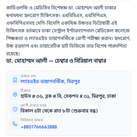
কার্ডিওলজি ও মেডিসিন বিশেষজ্ঞ ডা. মোহাম্মদ আলী ঢাকার
স্বনামধন্য হৃদরোগ চিকিৎসক। এমবিবিএস, এমসিপিএস,
এফসিপিএসসহ দেশি-বিদেশি একাধিক উচ্চতর ডিগ্রিধারী এই
চিকিৎসক বর্তমানে ঢাকা সেন্ট্রাল ইন্টারন্যাশনাল মেডিকেল কলেজে
শিক্ষকতা ও ল্যাবএইড ডায়াগনস্টিকে রোগী পরীক্ষা করান। হৃদরোগ,
উচ্চ রক্তচাপ এবং ডায়াবেটিক হার্ট ডিজিজে তার বিশেষ পারদর্শিতা
রয়েছে।
ডা. মোহাম্মদ আলী — চেম্বার ও সিরিয়াল নাম্বার
চেম্বার নাম
ল্যাবএইড ডায়াগনস্টিক, মিরপুর
ঠিকানা
হাউস # ০৬, ব্লক # বি, সেকশন # ০১, মিরপুর, ঢাকা
রোগী দেখার সময়
বিকাল ৫টা থেকে রাত ৮টা (শুক্রবার বন্ধ)
সিরিয়াল নাম্বার
+8801766662888