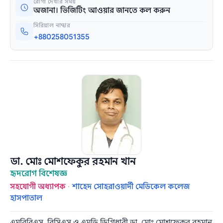
রোগী দেখার সময়
অজানা। ভিজিটিং আওয়ার জানতে কল করুন
সিরিয়াল নাম্বার
+880258051355
ডা. মোঃ মোশফেকুর রহমান খান
হৃদরোগ বিশেষজ্ঞ
সহযোগী অধ্যাপক
·
শাহেদ সোহরাওয়ার্দী মেডিকেল কলেজ
হাসপাতাল
এমবিবিএস, বিসিএস ও এমডি ডিগ্রিধারী ডা. মোঃ মোশফেকুর রহমান