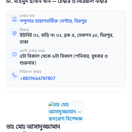
ডা. মাহমুদ হাসান খান — চেম্বার ও সিরিয়াল নাম্বার
চেম্বার নাম
পপুলার ডায়াগনস্টিক সেন্টার, মিরপুর
ঠিকানা
ইউনিট ০২, বাড়ি নং ০২, ব্লক এ, সেকশন ১০, মিরপুর,
ঢাকা
রোগী দেখার সময়
৫টা বিকাল থেকে ৬টা বিকাল (শনিবার, বুধবার ও
শুক্রবার)
সিরিয়াল নাম্বার
+8809666787807
ডাঃ মোঃ আসাদুজ্জামান