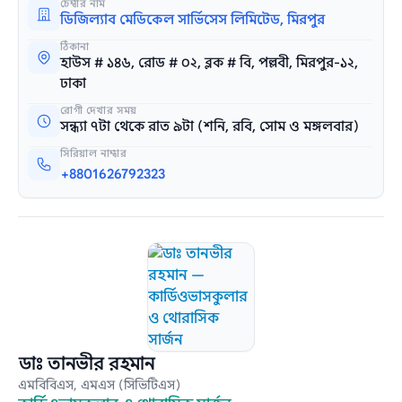
চেম্বার নাম
ডিজিল্যাব মেডিকেল সার্ভিসেস লিমিটেড, মিরপুর
ঠিকানা
হাউস # ১৪৬, রোড # ০২, ব্লক # বি, পল্লবী, মিরপুর-১২,
ঢাকা
রোগী দেখার সময়
সন্ধ্যা ৭টা থেকে রাত ৯টা (শনি, রবি, সোম ও মঙ্গলবার)
সিরিয়াল নাম্বার
+8801626792323
ডাঃ তানভীর রহমান
এমবিবিএস, এমএস (সিভিটিএস)