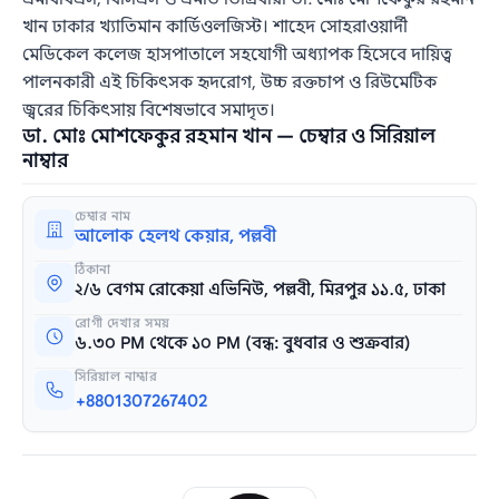
খান ঢাকার খ্যাতিমান কার্ডিওলজিস্ট। শাহেদ সোহরাওয়ার্দী
মেডিকেল কলেজ হাসপাতালে সহযোগী অধ্যাপক হিসেবে দায়িত্ব
পালনকারী এই চিকিৎসক হৃদরোগ, উচ্চ রক্তচাপ ও রিউমেটিক
জ্বরের চিকিৎসায় বিশেষভাবে সমাদৃত।
ডা. মোঃ মোশফেকুর রহমান খান — চেম্বার ও সিরিয়াল
নাম্বার
চেম্বার নাম
আলোক হেলথ কেয়ার, পল্লবী
ঠিকানা
২/৬ বেগম রোকেয়া এভিনিউ, পল্লবী, মিরপুর ১১.৫, ঢাকা
রোগী দেখার সময়
৬.৩০ PM থেকে ১০ PM (বন্ধ: বুধবার ও শুক্রবার)
সিরিয়াল নাম্বার
+8801307267402