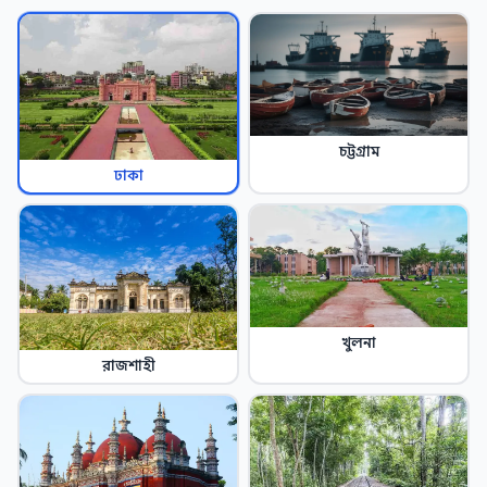
চট্টগ্রাম
ঢাকা
খুলনা
রাজশাহী