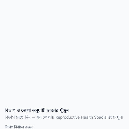
সিরিয়াল নম্বর এবং রোগীর রিভিউ। সেরা Reproductive
Health Specialist ডাক্তার খুঁজে নিন কয়েক সেকেন্ডেই।
বিভাগ ও জেলা অনুযায়ী ডাক্তার খুঁজুন
বিভাগ বেছে নিন — সব জেলায় Reproductive Health Specialist দেখুন।
বিভাগ নির্বাচন করুন