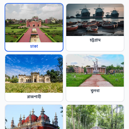
চট্টগ্রাম
ঢাকা
খুলনা
রাজশাহী