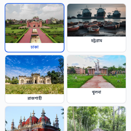
চট্টগ্রাম
ঢাকা
খুলনা
রাজশাহী