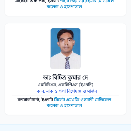
সহকারী অধ্যাপক, ইএনটি
শহীদ জিয়াউর রহমান মেডিকেল
কলেজ ও হাসপাতাল
ডাঃ বিচিত্র কুমার দে
এমবিবিএস, এফসিপিএস (ইএনটি)
কান, নাক ও গলা বিশেষজ্ঞ ও সার্জন
কনসালট্যান্ট, ইএনটি
সিলেট এমএজি ওসমানী মেডিকেল
কলেজ ও হাসপাতাল