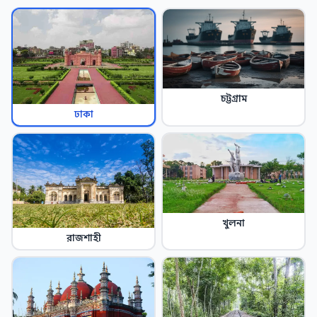
চট্টগ্রাম
ঢাকা
খুলনা
রাজশাহী