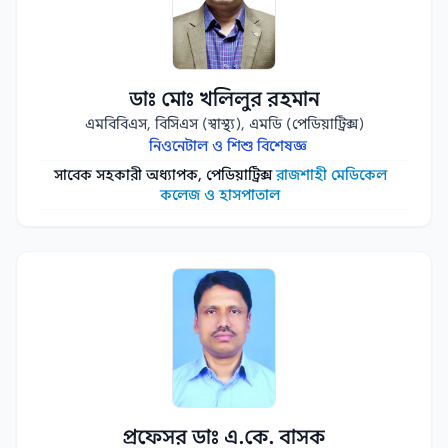
ডাঃ মোঃ খলিলুর রহমান
এমবিবিএস, বিসিএস (স্বাস্থ্য), এমডি (পেডিয়াট্রিক্স)
নিওনেটাল ও শিশু বিশেষজ্ঞ
সাবেক সহকারী অধ্যাপক, পেডিয়াট্রিক্স
রাজশাহী মেডিকেল
কলেজ ও হাসপাতাল
প্রফেসর ডাঃ এ.কে. বাসক