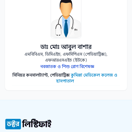
ডাঃ মোঃ আবুল বাশার
এমবিবিএস, ডিসিএইচ, এফসিপিএস (পেডিয়াট্রিক্স),
এফআরএসএইচ (ইউকে)
নবজাতক ও শিশু রোগ বিশেষজ্ঞ
সিনিয়র কনসালট্যান্ট, পেডিয়াট্রিক্স
কুমিল্লা মেডিকেল কলেজ ও
হাসপাতাল