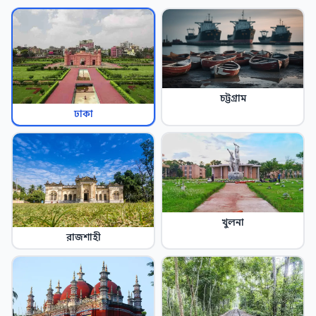
চট্টগ্রাম
ঢাকা
খুলনা
রাজশাহী