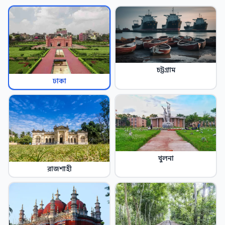
চট্টগ্রাম
ঢাকা
খুলনা
রাজশাহী