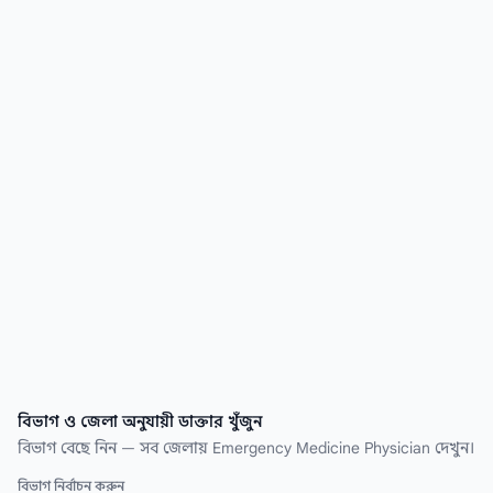
সিরিয়াল নম্বর এবং রোগীর রিভিউ। সেরা Emergency
Medicine Physician ডাক্তার খুঁজে নিন কয়েক
সেকেন্ডেই।
বিভাগ ও জেলা অনুযায়ী ডাক্তার খুঁজুন
বিভাগ বেছে নিন — সব জেলায় Emergency Medicine Physician দেখুন।
বিভাগ নির্বাচন করুন