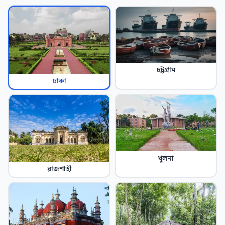
চট্টগ্রাম
ঢাকা
খুলনা
রাজশাহী