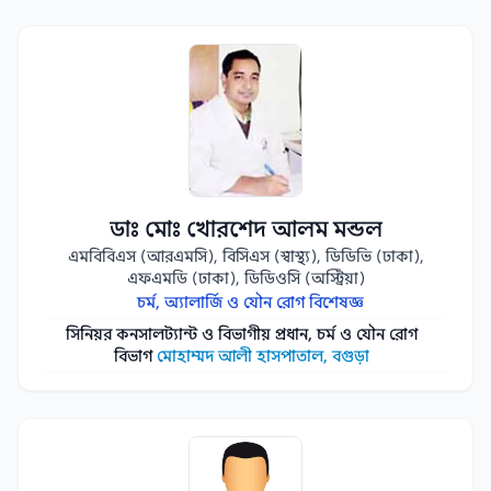
ডাঃ মোঃ খোরশেদ আলম মন্ডল
এমবিবিএস (আরএমসি), বিসিএস (স্বাস্থ্য), ডিডিভি (ঢাকা),
এফএমডি (ঢাকা), ডিডিওসি (অস্ট্রিয়া)
চর্ম, অ্যালার্জি ও যৌন রোগ বিশেষজ্ঞ
সিনিয়র কনসালট্যান্ট ও বিভাগীয় প্রধান, চর্ম ও যৌন রোগ
বিভাগ
মোহাম্মদ আলী হাসপাতাল, বগুড়া