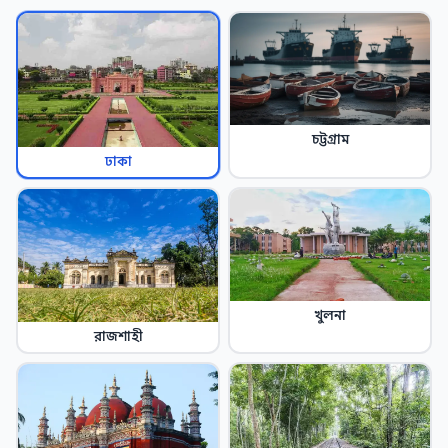
চট্টগ্রাম
ঢাকা
খুলনা
রাজশাহী