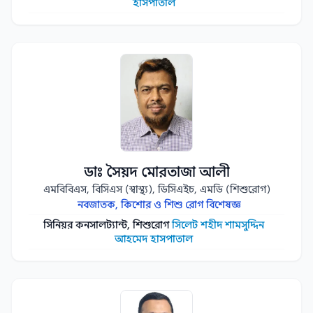
হাসপাতাল
ডাঃ সৈয়দ মোরতাজা আলী
এমবিবিএস, বিসিএস (স্বাস্থ্য), ডিসিএইচ, এমডি (শিশুরোগ)
নবজাতক, কিশোর ও শিশু রোগ বিশেষজ্ঞ
সিনিয়র কনসালট্যান্ট, শিশুরোগ
সিলেট শহীদ শামসুদ্দিন
আহমেদ হাসপাতাল