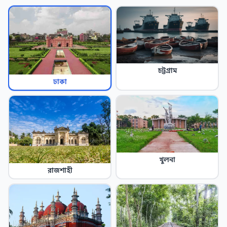
চট্টগ্রাম
ঢাকা
খুলনা
রাজশাহী