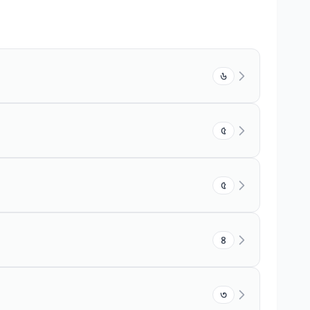
৬
৫
৫
৪
৩