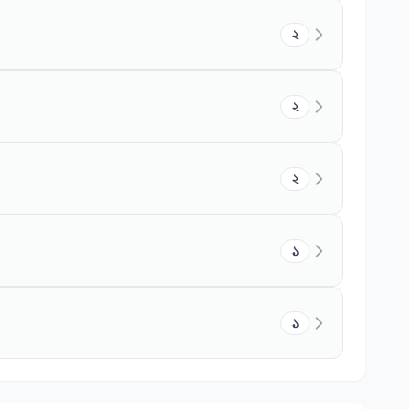
২
২
২
১
১