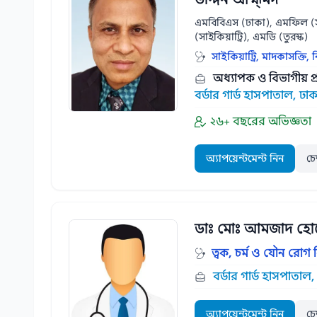
এমবিবিএস (ঢাকা), এমফিল (সা
(সাইকিয়াট্রি), এমডি (তুরস্ক)
সাইকিয়াট্রি, মাদকাসক্তি,
অধ্যাপক ও বিভাগীয় প্র
বর্ডার গার্ড হাসপাতাল, ঢাক
২৬+ বছরের অভিজ্ঞতা
অ্যাপয়েন্টমেন্ট নিন
চে
ডাঃ মোঃ আমজাদ হো
ত্বক, চর্ম ও যৌন রোগ 
বর্ডার গার্ড হাসপাতাল,
অ্যাপয়েন্টমেন্ট নিন
চে