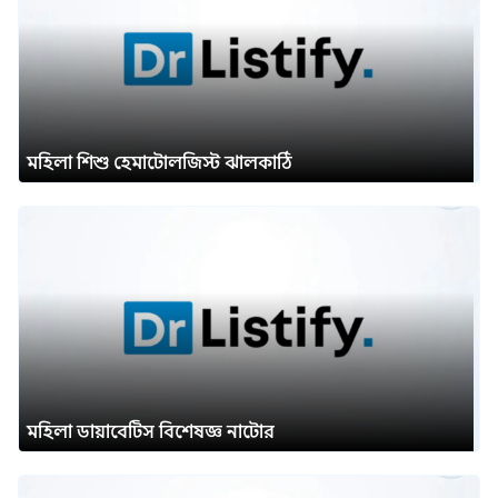
মহিলা শিশু হেমাটোলজিস্ট ঝালকাঠি
মহিলা ডায়াবেটিস বিশেষজ্ঞ নাটোর