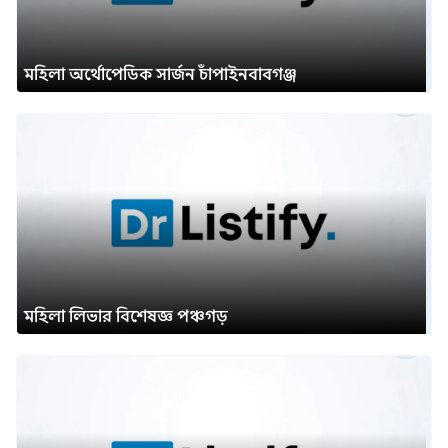
মহিলা অর্থোপেডিক সার্জন চাঁপাইনবাবগঞ্জ
মহিলা লিভার বিশেষজ্ঞ পঞ্চগড়