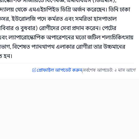
োস্কোপিক সার্জারিতে বিশেষজ্ঞ, এমবিবিএস (ডিএমসি),
দ্যালয় থেকে এমএইচপিইড ডিগ্রি অর্জন করেছেন। তিনি ঢাকা
ফেসর, ইউরোলজি পদে কর্মরত এবং সমরিতা হাসপাতাল
 রবিবার ও বুধবার) রোগীদের সেবা প্রদান করেন। পেটের
ি এবং ল্যাপারোস্কোপিক অপারেশনের মতো জটিল শল্যচিকিৎসায়
 বিভাগ, বিশেষত প্যানথাপথ এলাকার রোগীরা তার উচ্চমানের
ত হন।
প্রোফাইল আপডেট করুন
সর্বশেষ আপডেট: ২ মাস আগে
|