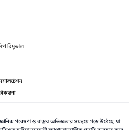
লিপ রিমুভাল
 কনসালটেশন
িকল্পনা
্ঞানিক গবেষণা ও বাস্তব অভিজ্ঞতার সমন্বয়ে গড়ে উঠেছে, যা