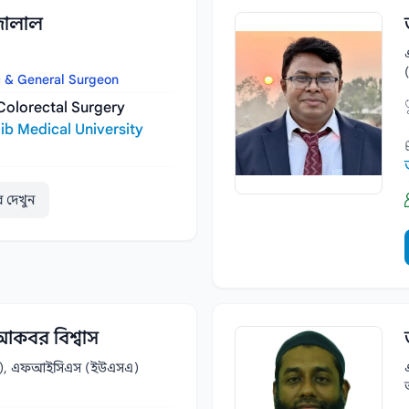
জালাল
c & General Surgeon
Colorectal Surgery
b Medical University
ার দেখুন
আকবর বিশ্বাস
রি), এফআইসিএস (ইউএসএ)