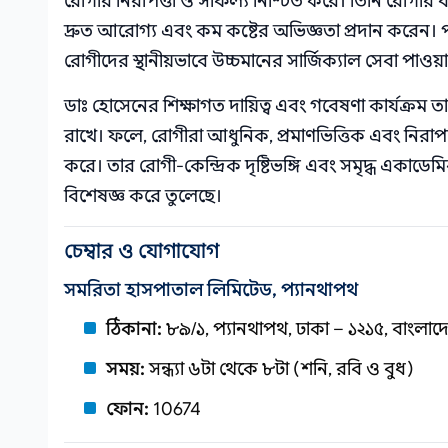
রোগীর নিরাপত্তা ও সাফল্য নিশ্চিত করে। তিনি রোগীর ব্
দ্রুত আরোগ্য এবং কম কষ্টের অভিজ্ঞতা প্রদান করেন।
রোগীদের স্থানীয়ভাবে উচ্চমানের সার্জিক্যাল সেবা পাওয়
ডাঃ হোসেনের শিক্ষাগত দায়িত্ব এবং গবেষণা কার্যক্রম তাক
রাখে। ফলে, রোগীরা আধুনিক, প্রমাণভিত্তিক এবং নিরাপদ চিক
করে। তার রোগী-কেন্দ্রিক দৃষ্টিভঙ্গি এবং সমৃদ্ধ একাড
বিশেষজ্ঞ করে তুলেছে।
চেম্বার ও যোগাযোগ
সমরিতা হাসপাতাল লিমিটেড, প্যানথাপথ
ঠিকানা:
৮৯/১, প্যানথাপথ, ঢাকা – ১২১৫, বাংলাদ
সময়:
সন্ধ্যা ৬টা থেকে ৮টা (শনি, রবি ও বুধ)
ফোন:
10674