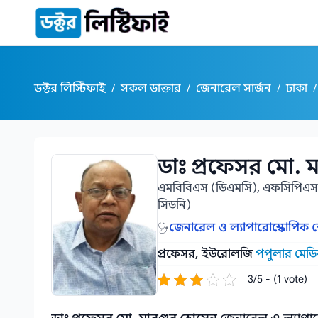
কন্টেন্টে যান
ডক্টর লিস্টিফাই
/
সকল ডাক্তার
/
জেনারেল সার্জন
/
ঢাকা
/
ডাঃ প্রফেসর মো. 
ডাঃ প্রফেসর মো. মারগুব হোসেন
এমবিবিএস (ডিএমসি), এফসিপিএস (
সিডনি)
জেনারেল ও ল্যাপারোস্কোপিক স্
প্রফেসর, ইউরোলজি
পপুলার মেড
3/5 - (1 vote)