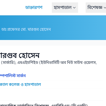
ডাক্তারগণ
হাসপাতাল
বিশেষজ্ঞ
ডাঃ প্রফেসর মো. মারগুব হোসেন
মারগুব হোসেন
সার্জারি), এমএইচপিইড (ইউনিভার্সিটি অব নিউ সাউথ ওয়েলস,
পেশালিস্ট সার্জন
িক্যাল কলেজ ও হাসপাতাল