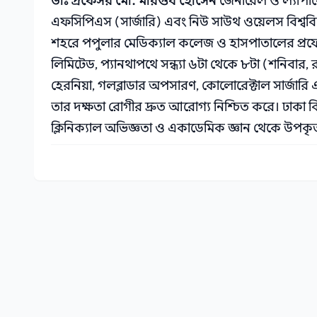
ডাঃ প্রফেসর মো. মারগুব হোসেন
জেনারেল ও ল্যাপার
এফসিপিএস (সার্জারি) এবং নিউ সাউথ ওয়েলস বিশ্ববি
শহরে পপুলার মেডিক্যাল কলেজ ও হাসপাতালের প্র
লিমিটেড, প্যানথাপথে সন্ধ্যা ৬টা থেকে ৮টা (শনিবার,
হেরনিয়া, গলব্লাডার অপসারণ, কোলোরেক্টাল সার্জার
তার দক্ষতা রোগীর দ্রুত আরোগ্য নিশ্চিত করে। ঢাকা
ক্লিনিক্যাল অভিজ্ঞতা ও একাডেমিক জ্ঞান থেকে উপকৃ