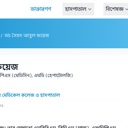
ডাক্তারগণ
হাসপাতাল
বিশেষজ্ঞ
/
ডাঃ সৈয়দ আবুল ফয়েজ
ফয়েজ
ফসিপিএস (মেডিসিন), এমডি (হেপাটোলজি)
র মেডিকেল কলেজ ও হাসপাতাল
rs