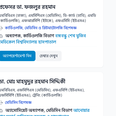
প্রফেসর ডা. ফজলুর রহমান
এমবিবিএস (ঢাকা), এমসিপিএস (মেডিসিন), ডি-কার্ড (ঢাবি), এমডি
(কার্ডিওলজি), এফআরসিপি (ইউকে), এফএসিসি (ইউএসএ)
কার্ডিওলজি, মেডিসিন ও রিউমাটোলজি বিশেষজ্ঞ
অধ্যাপক, কার্ডিওলজি বিভাগ
বঙ্গবন্ধু শেখ মুজিব
মেডিকেল বিশ্ববিদ্যালয় হাসপাতাল
অ্যাপয়েন্টমেন্ট নিন
চেম্বার দেখুন
ডা. মোঃ মাহমুদুর রহমান সিদ্দিকী
এমবিবিএস, এফসিপিএস (মেডিসিন), এফএসিপি (ইউএসএ),
এফসিসিপি (ইউএসএ), ট্রেনিং (কার্ডিওলজি)
মেডিসিন বিশেষজ্ঞ
অ্যাসোসিয়েট অধ্যাপক, মেডিসিন বিভাগ
আনোয়ার