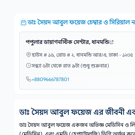
ডাঃ সৈয়দ আবুল ফয়েজ চেম্বার ও সিরিয়াল না
পপুলার ডায়াগনস্টিক সেন্টার, ধানমন্ডি
হাউস # ১৬, রোড # ২, ধানমন্ডি আর/এ, ঢাকা - ১২০৫
সন্ধ্যা ৬টা থেকে রাত ৯টা (শুধু শুক্রবার)
+8809666787801
ডাঃ সৈয়দ আবুল ফয়েজ এর জীবনী এব
ডাঃ সৈয়দ আবুল ফয়েজ একজন অভিজ্ঞ মেডিসিন ও লিভার
(মেডিসিন), এবং এমডি (হেপাটোলজি) ডিগ্রি অর্জন ক