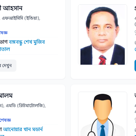
লী আহসান
 এফআইসিসি (ইন্ডিয়া),
ষজ্ঞ
িভাগ
বঙ্গবন্ধু শেখ মুজিব
পাতাল
ার দেখুন
ল আলম
ন), এমডি (রিউমাটোলজি),
শেষজ্ঞ
াগ
আনোয়ার খান মডার্ন