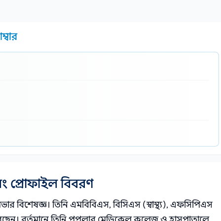
ম্বার
ং প্রোফাইল বিবরণ
 বিশেষজ্ঞ। তিনি এমবিবিএস, বিসিএস (স্বাস্থ্য), এফসিপিএস
রেছেন। বর্তমানে তিনি পপুলার মেডিকেল কলেজ ও হাসপাতালে