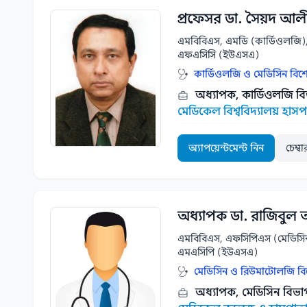
প্রফেসর ডা. সৈয়দ আ
এমবিবিএস, এমডি (কার্ডিওলজি),
এফএসিসি (ইউএসএ)
কার্ডিওলজি ও মেডিসিন বিশে
অধ্যাপক, কার্ডিওলজি ব
মেডিকেল বিশ্ববিদ্যালয় হাস
অ্যাপয়েন্টমেন্ট নিন
চেম্ব
অধ্যাপক ডা. রাজিবু
এমবিবিএস, এফসিপিএস (মেডিসি
এমএসিপি (ইউএসএ)
মেডিসিন ও রিউমাটোলজি বি
অধ্যাপক, মেডিসিন বিভ