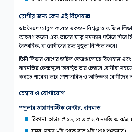
রোগীর জন্য কেন এই বিশেষজ্ঞ
ডাঃ সৈয়দ আবুল ফয়েজ একজন বিশ্বস্ত ও অভিজ্ঞ লিভার
আচরণ করেন এবং তাদের স্বাস্থ্য সমস্যার গভীরে গিয়ে
বৈজ্ঞানিক, যা রোগীদের দ্রুত সুস্থতা নিশ্চিত করে।
তিনি লিভার রোগের জটিল ক্ষেত্রগুলোতে বিশেষজ্ঞ এবং স
ধানমন্ডির কেন্দ্রস্থলে অবস্থিত তার চেম্বারে রোগীরা
করতে পারেন। তার পেশাদারিত্ব ও অভিজ্ঞতা রোগীদের আ
চেম্বার ও যোগাযোগ
পপুলার ডায়াগনস্টিক সেন্টার, ধানমন্ডি
ঠিকানা:
হাউস # ১৬, রোড # ২, ধানমন্ডি আর/এ, 
সময়:
সন্ধ্যা ৬টা থেকে রাত ৯টা (শুধু শুক্রবার)