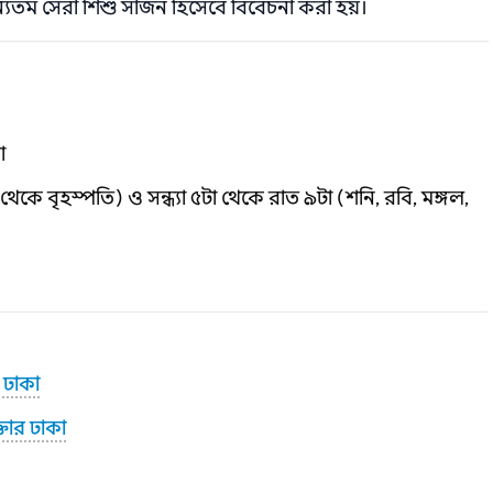
যতম সেরা শিশু সার্জন হিসেবে বিবেচনা করা হয়।
া
কে বৃহস্পতি) ও সন্ধ্যা ৫টা থেকে রাত ৯টা (শনি, রবি, মঙ্গল,
 ঢাকা
্তার ঢাকা