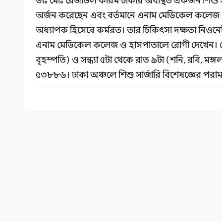
ডাঃ মোঃ রেজাউল করিম ঢাকায় অবস্থিত একজন শিশু সার্
অর্জন করেছেন এবং বর্তমানে এনাম মেডিকেল কলেজ ও 
অধ্যাপক হিসেবে কর্মরত। তার চিকিৎসা দক্ষতা নিওনেটা
এনাম মেডিকেল কলেজ ও হাসপাতালে রোগী দেখেন। চেম
বৃহস্পতি) ও সন্ধ্যা ৫টা থেকে রাত ৯টা (শনি, রবি, মঙ্
৫৩৮৮৬। ঢাকা অঞ্চলে শিশু সার্জারি বিশেষজ্ঞের পরাম