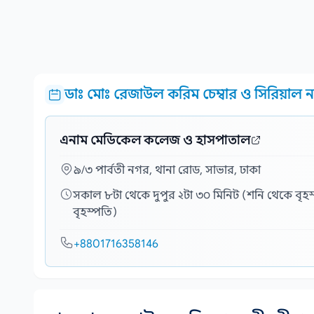
ডাঃ মোঃ রেজাউল করিম চেম্বার ও সিরিয়াল না
এনাম মেডিকেল কলেজ ও হাসপাতাল
৯/৩ পার্বতী নগর, থানা রোড, সাভার, ঢাকা
সকাল ৮টা থেকে দুপুর ২টা ৩০ মিনিট (শনি থেকে বৃহস্প
বৃহস্পতি)
+8801716358146