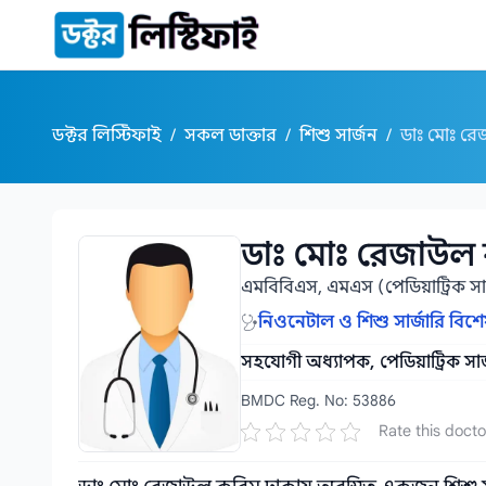
কন্টেন্টে যান
ডক্টর লিস্টিফাই
/
সকল ডাক্তার
/
শিশু সার্জন
/
ডাঃ মোঃ র
ডাঃ মোঃ রেজাউল
ডাঃ মোঃ রেজাউল করিম
এমবিবিএস, এমএস (পেডিয়াট্রিক সার
নিওনেটাল ও শিশু সার্জারি বিশে
সহযোগী অধ্যাপক, পেডিয়াট্রিক সার্
BMDC Reg. No: 53886
Rate this docto