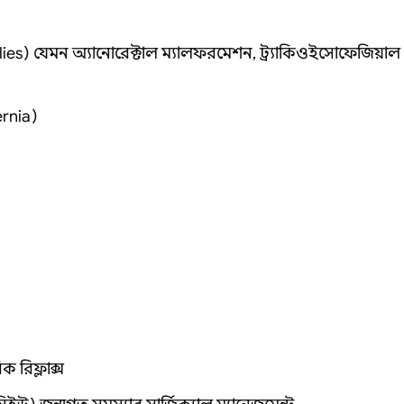
es) যেমন অ্যানোরেক্টাল ম্যালফরমেশন, ট্র্যাকিওইসোফেজিয়াল
ernia)
রিফ্লাক্স