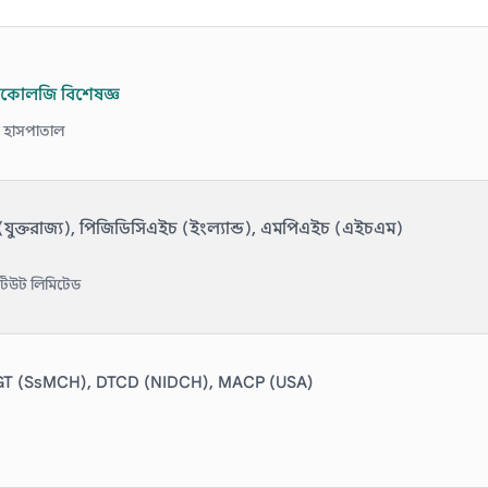
 অনকোলজি বিশেষজ্ঞ
ন্ড হাসপাতাল
ুক্তরাজ্য), পিজিডিসিএইচ (ইংল্যান্ড), এমপিএইচ (এইচএম)
িটিউট লিমিটেড
GT (SsMCH), DTCD (NIDCH), MACP (USA)