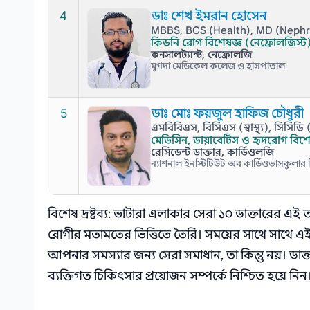
4
ডাঃ শেখ ইমরান হোসেন
MBBS, BCS (Health), MD (Neph
কিডনি রোগ বিশেষজ্ঞ (নেফ্রোলজিস্ট
কনসালট্যান্ট, নেফ্রোলজি
মুগদা মেডিকেল কলেজ ও হাসপাতাল
5
ডাঃ মোঃ ফয়জুল হাফিজ চৌধুরী
এমবিবিএস, বিসিএস (স্বাস্থ্য), সিস
মেডিসিন, ডায়াবেটিস ও হৃদরোগ বিশে
রেসিডেন্ট ডাক্তার, কার্ডিওলজি
ন্যাশনাল ইনস্টিটিউট অব কার্ডিওভাসকুলার 
বিশেষ দ্রষ্টব্য: ভাটারা এলাকার সেরা ১০ ডাক্তারের এই
রোগীর মতামতের ভিত্তিতে তৈরি। সময়ের সাথে সাথে 
আপনার সমস্যার জন্য সেরা সমাধান, তা কিন্তু নয়। ড
ব্যক্তিগত চিকিৎসার প্রয়োজন সম্পর্কে নিশ্চিত হয়ে নিন