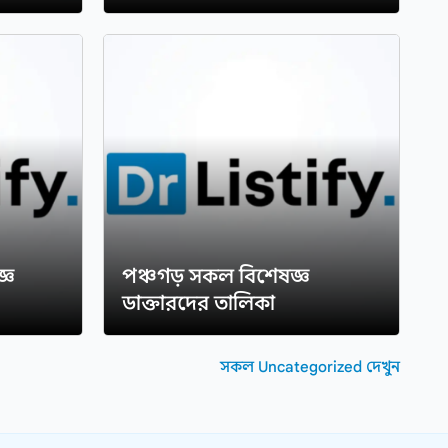
্ঞ
পঞ্চগড় সকল বিশেষজ্ঞ
ডাক্তারদের তালিকা
সকল Uncategorized দেখুন