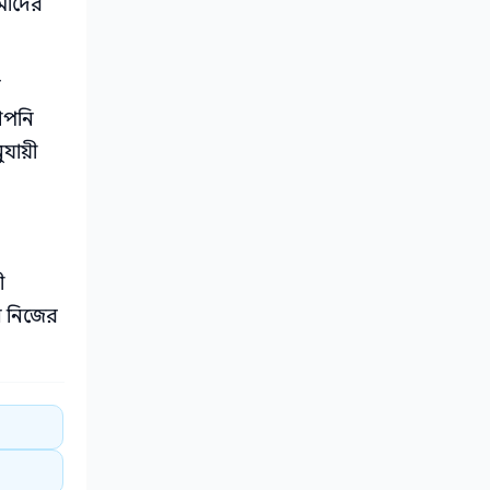
মাদের
র
আপনি
যায়ী
ী
ি নিজের