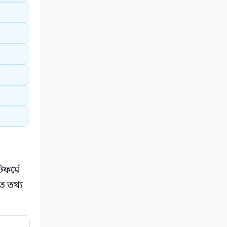
টফর্মে
ত তথ্য