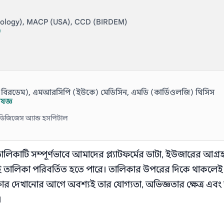
rology), MACP (USA), CCD (BIRDEM)
)
িডি (বিরডেম), এমআরসিপি (ইউকে) মেডিসিন, এমডি (কার্ডিওলজি) থিসিস
ষজ্ঞ
ডিজিজেস অ্যান্ড হসপিটাল
 তালিকাটি সম্পূর্ণভাবে আমাদের প্ল্যাটফর্মের ডাটা, ইউজারের আগ্
এই তালিকা পরিবর্তিত হতে পারে। তালিকার উপরের দিকে থাকলেই 
াক্তার দেখানোর আগে অবশ্যই তার যোগ্যতা, অভিজ্ঞতার ক্ষেত্র এ
।