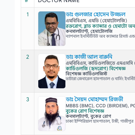
#
DOCTOR NAME
1
ডাঃ গুলজার হোসেন উজ্জল
এমবিবিএস, এমডি (হেমাটোলজি)
রক্তরোগ, ব্লাড ক্যান্সার ও হেমাটো
কনসালট্যান্ট, হেমাটোলজি
ন্যাশনাল ইনস্টিটিউট অব ক্যান্সার রিসার্চ এ
2
ডাঃ কাজী আল বারুনি
এমবিবিএস, কার্ডিওলজিতে এমএসসি (য
কার্ডিওলজি (হৃদরোগ) বিশেষজ্ঞ
বিশেষজ্ঞ কার্ডিওলজিস্ট
ভাটারা জেনারেল হাসপাতাল ও নার্সিং ইনস্ট
3
ডাঃ সৈয়দ মোহাম্মদ রিজভী
MBBS (BMC), CCD (BIRDEM), P
বুকের রোগ বিশেষজ্ঞ
কনসালট্যান্ট, বুকের রোগ
ঢাকা ইম্পিরিয়াল হাসপাতাল, টঙ্গী, গাজীপুর