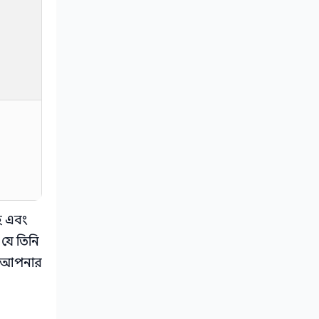
রহ এবং
যে তিনি
বং আপনার