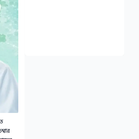
তে
ম্বার