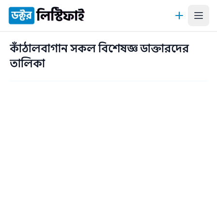
কন্টেন্টে যান
কাঁঠালবাগান সকল বিশেষজ্ঞ ডাক্তারদের
তালিকা