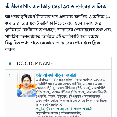
কাঁঠালবাগান এলাকার সেরা ১০ ডাক্তারের তালিকা
আপনার সুবিধার্থে কাঁঠালবাগান এলাকায় জনপ্রিয় ও অভিজ্ঞ ১০
জন ডাক্তারের একটি তালিকা নিচে দেওয়া হলো। আমাদের
প্ল্যাটফর্মে রোগীদের অংশগ্রহণ, ডাক্তারের প্রোফাইলের তথ্য এবং
সামগ্রিক ফিডব্যাকের ভিত্তিতে এই তালিকাটি করা হয়েছে।
বিস্তারিত তথ্য পেতে যেকোনো ডাক্তারের প্রোফাইলে ক্লিক
করুন।
#
DOCTOR NAME
1
ডাঃ আসমা খাতুন অরোরা
এমবিবিএস, বিসিএস (স্বাস্থ্য), ডিজি অ্যাওয়ার্ডেড ১ম,
এফসিপিএস (অবস অ্যান্ড গাইনী), এমএস (অবস
অ্যান্ড গাইনী), এফআইসিএস (ইউএসএ), এমএসিপি
(ইউএসএ), এএফএসিএস (ইউএসএ), এমআরসিওজি
(এফপি, লন্ডন, ইউকে), সিএমইউ (আল্ট্রাসাউন্ড)
এবং ল্যাপারোস্কোপিক ও হিস্টেরোস্কোপিক সার্জারিতে
বিশেষ প্রশিক্ষণপ্রাপ্ত
প্রসূতি, স্ত্রীরোগ ও বন্ধ্যাত্ব বিশেষজ্ঞ ও সার্জন
সহকারী অধ্যাপক (গাইনোকোলজি)
ঢাকা মেডিকেল কলেজ ও হাসপাতাল