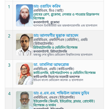
1
ডাঃ ওয়াহিদ করিম
এমবিবিএস, ডিও (আই)
চোখের রোগ, গ্লুকোমা, লেজার ও পাওয়ার রিফ্রাকশন
বিশেষজ্ঞ
কনসালট্যান্ট, গ্লুকোমা
ন্যাশনাল ইনস্টিটিউট অব অফথালমোলজি এন্ড হাসপাতাল
2
ডাঃ আলমগীর মুস্তাক আহমেদ
এমবিবিএস, এফসিপিএস (মেডিসিন), এমডি
(রিউমাটোলজি)
রিউমাটোলজি ও মেডিসিন বিশেষজ্ঞ
কনসালট্যান্ট, রিউমাটোলজি
বঙ্গবন্ধু শেখ মুজিব মেডিকেল বিশ্ববিদ্যালয় হাসপাতাল
3
ডা. তাসলিমা আফরোজ
এমবিবিএস, এমডি (কার্ডিওলজি)
কার্ডিওলজি, হাইপারটেনশন ও মেডিসিন বিশেষজ্ঞ
কার্ডিওলজি বিভাগের সহকারী অধ্যাপক
ইউএস বাংলা মেডিকেল কলেজ ও হাসপাতাল
4
ডাঃ এ.এস.এম. শফিউল আজম তুহিন
এমবিবিএস, এমএস (ইউরোলজি)
ইউরোলজি (কিডনি, ইউরেটার, ব্লাডার, প্রোস্টেট)
বিশেষজ্ঞ ও সার্জন