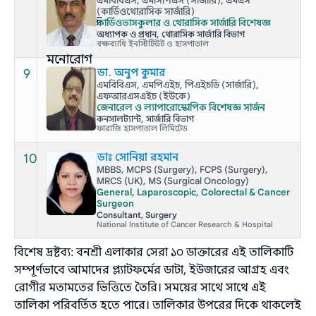
এমবিবিএস, এমসিপিএস (সার্জারি), এমএস
(কার্ডিওথোরাসিক সার্জারি)
কার্ডিওভাসকুলার ও থোরাসিক সার্জারি বিশেষজ্ঞ
অধ্যাপক ও প্রধান, থোরাসিক সার্জারি বিভাগ
বক্ষব্যাধি ইনস্টিটিউট ও হাসপাতাল
9
ডা. অনুপ কুমার
এমবিবিএস, এমপিএইচ, পিএইচডি (সার্জারি),
এফআরএসএইচ (ইউকে)
জেনারেল ও ল্যাপারোস্কোপিক বিশেষজ্ঞ সার্জন
কনসালট্যান্ট, সার্জারি বিভাগ
ফারাজি হাসপাতাল লিমিটেড
10
ডাঃ সোনিয়া রহমান
MBBS, MCPS (Surgery), FCPS (Surgery),
MRCS (UK), MS (Surgical Oncology)
General, Laparoscopic, Colorectal & Cancer
Surgeon
Consultant, Surgery
National Institute of Cancer Research & Hospital
বিশেষ দ্রষ্টব্য: বনশ্রী এলাকার সেরা ১০ ডাক্তারের এই তালিকাটি
সম্পূর্ণভাবে আমাদের প্ল্যাটফর্মের ডাটা, ইউজারের আগ্রহ এবং
রোগীর মতামতের ভিত্তিতে তৈরি। সময়ের সাথে সাথে এই
তালিকা পরিবর্তিত হতে পারে। তালিকার উপরের দিকে থাকলেই