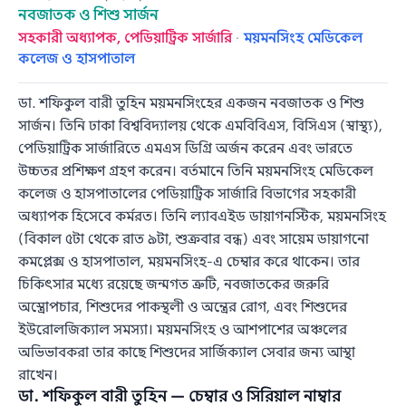
নবজাতক ও শিশু সার্জন
সহকারী অধ্যাপক, পেডিয়াট্রিক সার্জারি
·
ময়মনসিংহ মেডিকেল
কলেজ ও হাসপাতাল
ডা. শফিকুল বারী তুহিন ময়মনসিংহের একজন নবজাতক ও শিশু
সার্জন। তিনি ঢাকা বিশ্ববিদ্যালয় থেকে এমবিবিএস, বিসিএস (স্বাস্থ্য),
পেডিয়াট্রিক সার্জারিতে এমএস ডিগ্রি অর্জন করেন এবং ভারতে
উচ্চতর প্রশিক্ষণ গ্রহণ করেন। বর্তমানে তিনি ময়মনসিংহ মেডিকেল
কলেজ ও হাসপাতালের পেডিয়াট্রিক সার্জারি বিভাগের সহকারী
অধ্যাপক হিসেবে কর্মরত। তিনি ল্যাবএইড ডায়াগনস্টিক, ময়মনসিংহ
(বিকাল ৫টা থেকে রাত ৯টা, শুক্রবার বন্ধ) এবং সায়েম ডায়াগনো
কমপ্লেক্স ও হাসপাতাল, ময়মনসিংহ-এ চেম্বার করে থাকেন। তার
চিকিৎসার মধ্যে রয়েছে জন্মগত ত্রুটি, নবজাতকের জরুরি
অস্ত্রোপচার, শিশুদের পাকস্থলী ও অন্ত্রের রোগ, এবং শিশুদের
ইউরোলজিক্যাল সমস্যা। ময়মনসিংহ ও আশপাশের অঞ্চলের
অভিভাবকরা তার কাছে শিশুদের সার্জিক্যাল সেবার জন্য আস্থা
রাখেন।
ডা. শফিকুল বারী তুহিন — চেম্বার ও সিরিয়াল নাম্বার