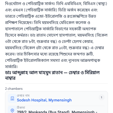
নিওনেটাল ও পেডিয়াট্রিক সার্জন। তিনি এমবিবিএস, বিসিএস (স্বাস্থ্য)
এবং এমএস (পেডিয়াট্রিক সার্জারি) ডিগ্রি অর্জন করেছেন এবং
ভারতে পেডিয়াট্রিক এন্ডো-ইউরোলজি ও ব্রংকোস্কপিতে উন্নত
প্রশিক্ষণ নিয়েছেন। তিনি ময়মনসিংহ মেডিকেল কলেজ ও
হাসপাতালে পেডিয়াট্রিক সার্জারি বিভাগের সহকারী অধ্যাপক
হিসেবে কর্মরত। ডাঃ রাতান সোদেশ হাসপাতাল, ময়মনসিংহ (বিকেল
৩টা থেকে রাত ৮টা, শুক্রবার বন্ধ) ও ডেল্টা হেলথ কেয়ার,
ময়মনসিংহ (বিকেল ৫টা থেকে রাত ১০টা, শুক্রবার বন্ধ)-এ চেম্বার
করেন। তার চিকিৎসার মধ্যে রয়েছে শিশুদের জন্মগত ত্রুটি,
পেডিয়াট্রিক ইউরোলজিক্যাল সমস্যা এবং ন্যূনতম আক্রমণাত্মক
সার্জারি।
ডাঃ আব্দুল্লাহ আল মাহমুদ রাতান — চেম্বার ও সিরিয়াল
নাম্বার
2 chambers
চেম্বার নাম
1
Sodesh Hospital, Mymensingh
ঠিকানা
298/2, Maskanda (Bus Stand), Mymensingh -