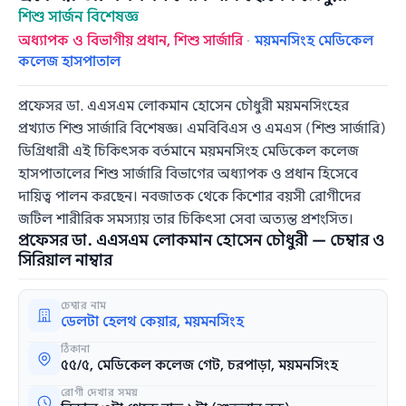
শিশু সার্জন বিশেষজ্ঞ
অধ্যাপক ও বিভাগীয় প্রধান, শিশু সার্জারি
·
ময়মনসিংহ মেডিকেল
কলেজ হাসপাতাল
প্রফেসর ডা. এএসএম লোকমান হোসেন চৌধুরী ময়মনসিংহের
প্রখ্যাত শিশু সার্জারি বিশেষজ্ঞ। এমবিবিএস ও এমএস (শিশু সার্জারি)
ডিগ্রিধারী এই চিকিৎসক বর্তমানে ময়মনসিংহ মেডিকেল কলেজ
হাসপাতালের শিশু সার্জারি বিভাগের অধ্যাপক ও প্রধান হিসেবে
দায়িত্ব পালন করছেন। নবজাতক থেকে কিশোর বয়সী রোগীদের
জটিল শারীরিক সমস্যায় তার চিকিৎসা সেবা অত্যন্ত প্রশংসিত।
প্রফেসর ডা. এএসএম লোকমান হোসেন চৌধুরী — চেম্বার ও
সিরিয়াল নাম্বার
চেম্বার নাম
ডেলটা হেলথ কেয়ার, ময়মনসিংহ
ঠিকানা
৫৫/৫, মেডিকেল কলেজ গেট, চরপাড়া, ময়মনসিংহ
রোগী দেখার সময়