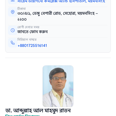
সায়েম ডায়াগনো কমপ্লেক্স অ্যান্ড হাসপাতাল, ময়মনসিংহ
ঠিকানা
৩০/এ/১, ডেঙ্গু বেপারী রোড, সেহোরা, ময়মনসিংহ –
২২০০
রোগী দেখার সময়
জানতে ফোন করুন
সিরিয়াল নাম্বার
+8801725516141
ডা. আব্দুল্লাহ আল মাহমুদ রাতন