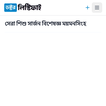
কন্টেন্টে যান
সেরা শিশু সার্জন বিশেষজ্ঞ ময়মনসিংহ