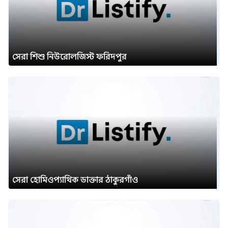
সেরা শিশু নিউরোলজিস্ট ফরিদপুর
সেরা হোমিওপ্যাথিক ডাক্তার ঠাকুরগাঁও