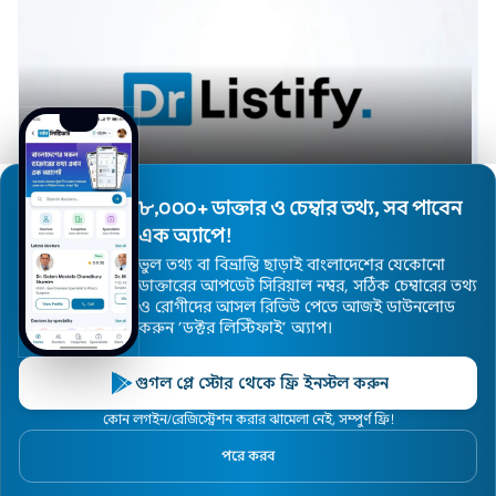
সেরা শিশু নিউরোলজিস্ট নীলফামারী
৮,০০০+ ডাক্তার ও চেম্বার তথ্য, সব পাবেন
এক অ্যাপে!
ভুল তথ্য বা বিভ্রান্তি ছাড়াই বাংলাদেশের যেকোনো
ডাক্তারের আপডেট সিরিয়াল নম্বর, সঠিক চেম্বারের তথ্য
ও রোগীদের আসল রিভিউ পেতে আজই ডাউনলোড
করুন ’ডক্টর লিস্টিফাই’ অ্যাপ।
গুগল প্লে স্টোর থেকে ফ্রি ইনস্টল করুন
কোন লগইন/রেজিস্ট্রেশন করার ঝামেলা নেই, সম্পুর্ণ ফ্রি!
পরে করব
সেরা হৃদরোগ বিশেষজ্ঞ সিরাজগঞ্জ