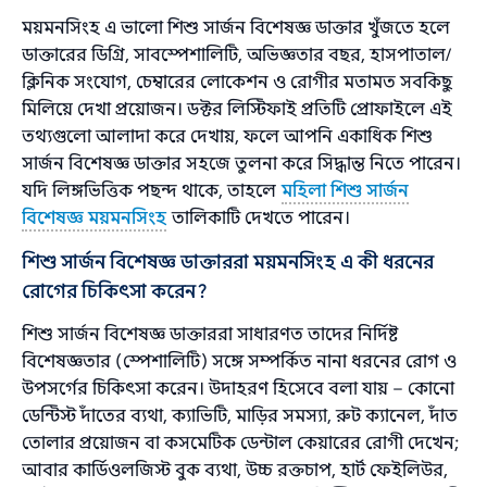
ময়মনসিংহ এ ভালো শিশু সার্জন বিশেষজ্ঞ ডাক্তার খুঁজতে হলে
ডাক্তারের ডিগ্রি, সাবস্পেশালিটি, অভিজ্ঞতার বছর, হাসপাতাল/
ক্লিনিক সংযোগ, চেম্বারের লোকেশন ও রোগীর মতামত সবকিছু
মিলিয়ে দেখা প্রয়োজন। ডক্টর লিস্টিফাই প্রতিটি প্রোফাইলে এই
তথ্যগুলো আলাদা করে দেখায়, ফলে আপনি একাধিক শিশু
সার্জন বিশেষজ্ঞ ডাক্তার সহজে তুলনা করে সিদ্ধান্ত নিতে পারেন।
যদি লিঙ্গভিত্তিক পছন্দ থাকে, তাহলে
মহিলা শিশু সার্জন
বিশেষজ্ঞ ময়মনসিংহ
তালিকাটি দেখতে পারেন।
শিশু সার্জন বিশেষজ্ঞ ডাক্তাররা ময়মনসিংহ এ কী ধরনের
রোগের চিকিৎসা করেন?
শিশু সার্জন বিশেষজ্ঞ ডাক্তাররা সাধারণত তাদের নির্দিষ্ট
বিশেষজ্ঞতার (স্পেশালিটি) সঙ্গে সম্পর্কিত নানা ধরনের রোগ ও
উপসর্গের চিকিৎসা করেন। উদাহরণ হিসেবে বলা যায় – কোনো
ডেন্টিস্ট দাঁতের ব্যথা, ক্যাভিটি, মাড়ির সমস্যা, রুট ক্যানেল, দাঁত
তোলার প্রয়োজন বা কসমেটিক ডেন্টাল কেয়ারের রোগী দেখেন;
আবার কার্ডিওলজিস্ট বুক ব্যথা, উচ্চ রক্তচাপ, হার্ট ফেইলিউর,