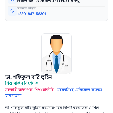
বিকাল ৩টা থেকে রাত ৯টা (শুক্রবার বন্ধ)
সিরিয়াল নাম্বার
+8801847158301
ডা. শফিকুল বারি তুহিন
শিশু সার্জন বিশেষজ্ঞ
সহকারী অধ্যাপক, শিশু সার্জারি
·
ময়মনসিংহ মেডিকেল কলেজ
হাসপাতাল
ডা. শফিকুল বারি তুহিন ময়মনসিংহের বিশিষ্ট নবজাতক ও শিশু