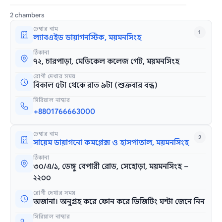
2 chambers
চেম্বার নাম
1
ল্যাবএইড ডায়াগনস্টিক, ময়মনসিংহ
ঠিকানা
৭২, চারপাড়া, মেডিকেল কলেজ গেট, ময়মনসিংহ
রোগী দেখার সময়
বিকাল ৫টা থেকে রাত ৯টা (শুক্রবার বন্ধ)
সিরিয়াল নাম্বার
+8801766663000
চেম্বার নাম
2
সায়েম ডায়াগনো কমপ্লেক্স ও হাসপাতাল, ময়মনসিংহ
ঠিকানা
৩০/এ/১, ডেঙ্গু বেপারী রোড, সেহোড়া, ময়মনসিংহ –
২২০০
রোগী দেখার সময়
অজানা। অনুগ্রহ করে ফোন করে ভিজিটিং ঘন্টা জেনে নিন
সিরিয়াল নাম্বার