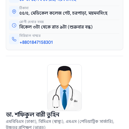
ঠিকানা
৫৫/৫, মেডিকেল কলেজ গেট, চরপাড়া, ময়মনসিংহ
রোগী দেখার সময়
বিকেল ৩টা থেকে রাত ৯টা (শুক্রবার বন্ধ)
সিরিয়াল নাম্বার
+8801847158301
ডা. শফিকুল বারী তুহিন
এমবিবিএস (ঢাকা), বিসিএস (স্বাস্থ্য), এমএস (পেডিয়াট্রিক সার্জারি),
উচ্চতর প্রশিক্ষণ (ভারত)