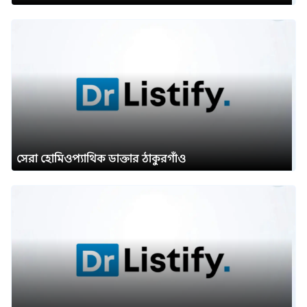
সেরা হোমিওপ্যাথিক ডাক্তার ঠাকুরগাঁও