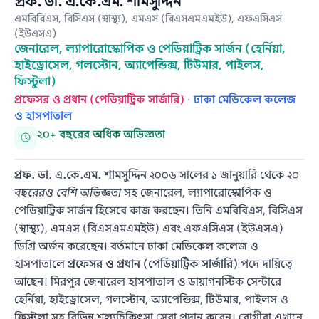
প্রফ. ডা. এ.কে.এম. শামসুদ্দিন
এমবিবিএস, বিসিএস (স্বাস্থ্য), এমএস (বিএসএমএমইউ), এফএসিএস
(ইউএসএ)
জেনারেল, ল্যাপারোস্কোপিক ও পেডিয়াট্রিক সার্জন (হের্নিয়া,
হাইড্রোসেল, গলস্টোন, অ্যাপেন্ডিক্স, টিউমার, পাইলস,
ফিস্টুলা)
প্রফেসর ও প্রধান (পেডিয়াট্রিক সার্জারি)
·
ঢাকা মেডিকেল কলেজ
ও হাসপাতাল
২০+ বছরের অধিক অভিজ্ঞতা
প্রফ. ডা. এ.কে.এম. শামসুদ্দিন
২০০৬ সালের ১ জানুয়ারি থেকে
২০
বছরেরও বেশি অভিজ্ঞতা
সহ জেনারেল, ল্যাপারোস্কোপিক ও
পেডিয়াট্রিক সার্জন হিসেবে কাজ করছেন। তিনি এমবিবিএস, বিসিএস
(স্বাস্থ্য), এমএস (বিএসএমএমইউ) এবং এফএসিএস (ইউএসএ)
ডিগ্রি অর্জন করেছেন। বর্তমানে ঢাকা মেডিকেল কলেজ ও
হাসপাতালে
প্রফেসর ও প্রধান (পেডিয়াট্রিক সার্জারি)
পদে দায়িত্বে
আছেন। মিরপুর জেনারেল হাসপাতাল ও ডায়াগনস্টিক সেন্টারে
হের্নিয়া, হাইড্রোসেল, গলস্টোন, অ্যাপেন্ডিক্স, টিউমার, পাইলস ও
ফিস্টুলা সহ বিভিন্ন শল্যচিকিৎসা সেবা প্রদান করেন। রোগীরা এখানে