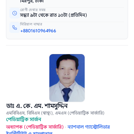
মিরপুর, ঢাকা
রোগী দেখার সময়
সন্ধ্যা ৯টা থেকে রাত ১০টা (প্রতিদিন)
সিরিয়াল নাম্বার
+8801610964966
ডাঃ এ. কে. এম. শামসুদ্দিন
এমবিবিএস, বিসিএস (স্বাস্থ্য), এমএস (পেডিয়াট্রিক সার্জারি)
পেডিয়াট্রিক সার্জন
অধ্যাপক (পেডিয়াট্রিক সার্জারি)
·
ন্যাশনাল গ্যাস্ট্রোলিভার