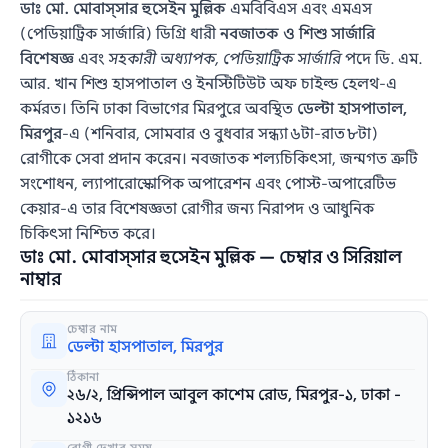
ডাঃ মো. মোবাস্সার হুসেইন মুল্লিক
এমবিবিএস এবং এমএস
(পেডিয়াট্রিক সার্জারি) ডিগ্রি ধারী
নবজাতক ও শিশু সার্জারি
বিশেষজ্ঞ
এবং
সহকারী অধ্যাপক, পেডিয়াট্রিক সার্জারি
পদে ডি. এম.
আর. খান শিশু হাসপাতাল ও ইনস্টিটিউট অফ চাইল্ড হেলথ‑এ
কর্মরত। তিনি ঢাকা বিভাগের মিরপুরে অবস্থিত
ডেল্টা হাসপাতাল,
মিরপুর
-এ (শনিবার, সোমবার ও বুধবার সন্ধ্যা ৬টা‑রাত ৮টা)
রোগীকে সেবা প্রদান করেন। নবজাতক শল্যচিকিৎসা, জন্মগত ত্রুটি
সংশোধন, ল্যাপারোস্কোপিক অপারেশন এবং পোস্ট‑অপারেটিভ
কেয়ার‑এ তার বিশেষজ্ঞতা রোগীর জন্য নিরাপদ ও আধুনিক
চিকিৎসা নিশ্চিত করে।
ডাঃ মো. মোবাস্সার হুসেইন মুল্লিক — চেম্বার ও সিরিয়াল
নাম্বার
চেম্বার নাম
ডেল্টা হাসপাতাল, মিরপুর
ঠিকানা
২৬/২, প্রিন্সিপাল আবুল কাশেম রোড, মিরপুর-১, ঢাকা -
১২১৬
রোগী দেখার সময়