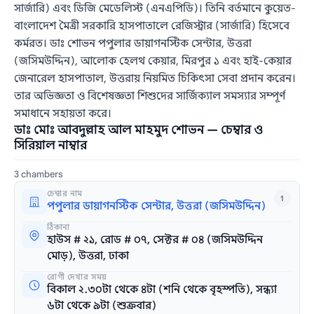
সার্জারি) এবং ডিজি মেডেলিস্ট (এনএপিডি)। তিনি বর্তমানে কুয়েত-
বাংলাদেশ মৈত্রী সরকারি হাসপাতালে রেজিস্ট্রার (সার্জারি) হিসেবে
কর্মরত। ডাঃ শোভন পপুলার ডায়াগনস্টিক সেন্টার, উত্তরা
(জসিমউদ্দিন), আলোক হেলথ কেয়ার, মিরপুর ১ এবং হাই-কেয়ার
জেনারেল হাসপাতাল, উত্তরায় নিয়মিত চিকিৎসা সেবা প্রদান করেন।
তার অভিজ্ঞতা ও বিশেষজ্ঞতা শিশুদের সার্জিক্যাল সমস্যার সম্পূর্ণ
সমাধানে সহায়তা করে।
ডাঃ মোঃ আবদুল্লাহ আল মাহমুদ শোভন — চেম্বার ও
সিরিয়াল নাম্বার
3 chambers
চেম্বার নাম
1
পপুলার ডায়াগনস্টিক সেন্টার, উত্তরা (জসিমউদ্দিন)
ঠিকানা
হাউস # ২১, রোড # ০৭, সেক্টর # ০৪ (জসিমউদ্দিন
মোড়), উত্তরা, ঢাকা
রোগী দেখার সময়
বিকাল ২.৩০টা থেকে ৪টা (শনি থেকে বৃহস্পতি), সন্ধ্যা
৬টা থেকে ৯টা (শুক্রবার)