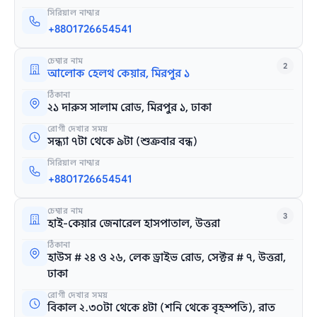
সিরিয়াল নাম্বার
+8801726654541
চেম্বার নাম
2
আলোক হেলথ কেয়ার, মিরপুর ১
ঠিকানা
২১ দারুস সালাম রোড, মিরপুর ১, ঢাকা
রোগী দেখার সময়
সন্ধ্যা ৭টা থেকে ৯টা (শুক্রবার বন্ধ)
সিরিয়াল নাম্বার
+8801726654541
চেম্বার নাম
3
হাই-কেয়ার জেনারেল হাসপাতাল, উত্তরা
ঠিকানা
হাউস # ২৪ ও ২৬, লেক ড্রাইভ রোড, সেক্টর # ৭, উত্তরা,
ঢাকা
রোগী দেখার সময়
বিকাল ২.৩০টা থেকে ৪টা (শনি থেকে বৃহস্পতি), রাত