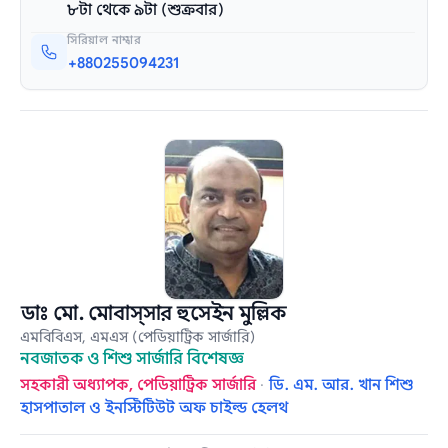
৮টা থেকে ৯টা (শুক্রবার)
সিরিয়াল নাম্বার
+880255094231
ডাঃ মো. মোবাস্সার হুসেইন মুল্লিক
এমবিবিএস, এমএস (পেডিয়াট্রিক সার্জারি)
নবজাতক ও শিশু সার্জারি বিশেষজ্ঞ
সহকারী অধ্যাপক, পেডিয়াট্রিক সার্জারি
·
ডি. এম. আর. খান শিশু
হাসপাতাল ও ইনস্টিটিউট অফ চাইল্ড হেলথ