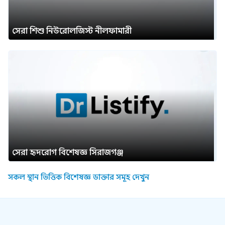
সেরা শিশু নিউরোলজিস্ট নীলফামারী
সেরা হৃদরোগ বিশেষজ্ঞ সিরাজগঞ্জ
সকল স্থান ভিত্তিক বিশেষজ্ঞ ডাক্তার সমূহ দেখুন