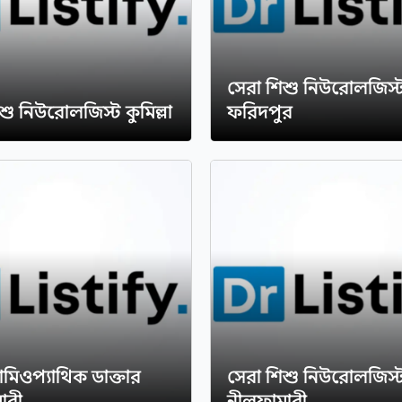
সেরা শিশু নিউরোলজিস্
শু নিউরোলজিস্ট কুমিল্লা
ফরিদপুর
মিওপ্যাথিক ডাক্তার
সেরা শিশু নিউরোলজিস্
ারী
নীলফামারী