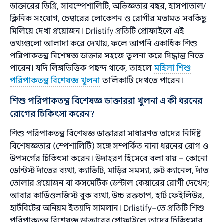
ডাক্তারের ডিগ্রি, সাবস্পেশালিটি, অভিজ্ঞতার বছর, হাসপাতাল/
ক্লিনিক সংযোগ, চেম্বারের লোকেশন ও রোগীর মতামত সবকিছু
মিলিয়ে দেখা প্রয়োজন। Drlistify প্রতিটি প্রোফাইলে এই
তথ্যগুলো আলাদা করে দেখায়, ফলে আপনি একাধিক শিশু
পরিপাকতন্ত্র বিশেষজ্ঞ ডাক্তার সহজে তুলনা করে সিদ্ধান্ত নিতে
পারেন। যদি লিঙ্গভিত্তিক পছন্দ থাকে, তাহলে
মহিলা শিশু
পরিপাকতন্ত্র বিশেষজ্ঞ খুলনা
তালিকাটি দেখতে পারেন।
শিশু পরিপাকতন্ত্র বিশেষজ্ঞ ডাক্তাররা খুলনা এ কী ধরনের
রোগের চিকিৎসা করেন?
শিশু পরিপাকতন্ত্র বিশেষজ্ঞ ডাক্তাররা সাধারণত তাদের নির্দিষ্ট
বিশেষজ্ঞতার (স্পেশালিটি) সঙ্গে সম্পর্কিত নানা ধরনের রোগ ও
উপসর্গের চিকিৎসা করেন। উদাহরণ হিসেবে বলা যায় – কোনো
ডেন্টিস্ট দাঁতের ব্যথা, ক্যাভিটি, মাড়ির সমস্যা, রুট ক্যানেল, দাঁত
তোলার প্রয়োজন বা কসমেটিক ডেন্টাল কেয়ারের রোগী দেখেন;
আবার কার্ডিওলজিস্ট বুক ব্যথা, উচ্চ রক্তচাপ, হার্ট ফেইলিউর,
হার্টবিটের অনিয়ম ইত্যাদি সামলান। Drlistify–তে প্রতিটি শিশু
পরিপাকতন্ত্র বিশেষজ্ঞ ডাক্তারের প্রোফাইলে তাদের চিকিৎসার