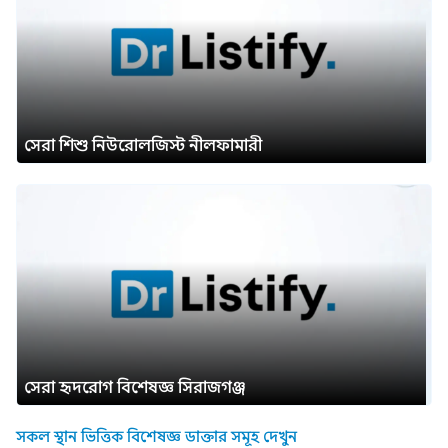
সেরা শিশু নিউরোলজিস্ট নীলফামারী
সেরা হৃদরোগ বিশেষজ্ঞ সিরাজগঞ্জ
সকল স্থান ভিত্তিক বিশেষজ্ঞ ডাক্তার সমূহ দেখুন