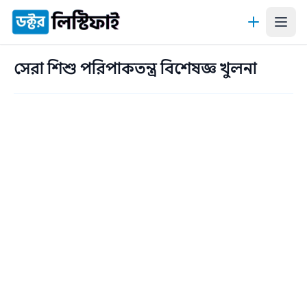
কন্টেন্টে যান
সেরা শিশু পরিপাকতন্ত্র বিশেষজ্ঞ খুলনা