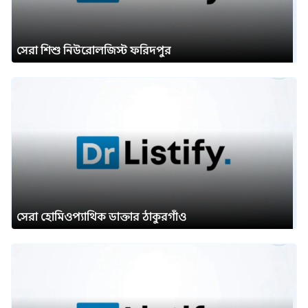
সেরা শিশু নিউরোলজিস্ট ফরিদপুর
সেরা হোমিওপ্যাথিক ডাক্তার ঠাকুরগাঁও