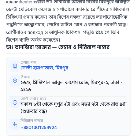
квалиificationsধারী ডাঃ তানজিরা আক্তার ঢাকার মিরপুরে অবস্থিত
ডেল্টা মেডিকেল কলেজ হাসপাতালে ক্যান্সার রোগীদের সার্জিক্যাল
চিকিৎসা প্রদান করেন। তার বিশেষ দক্ষতা রয়েছে ল্যাপারোস্কোপিক
পদ্ধতিতে অস্ত্রোপচার, পেটের জটিল রোগ ও ক্যান্সার পরবর্তী যত্নে।
রোগীবান্ধব подход ও আধুনিক চিকিৎসা পদ্ধতি প্রয়োগে তিনি
বিশেষ খ্যাতি অর্জন করেছেন।
ডাঃ তানজিরা আক্তার — চেম্বার ও সিরিয়াল নাম্বার
চেম্বার নাম
ডেল্টা হাসপাতাল, মিরপুর
ঠিকানা
২৬/২, প্রিন্সিপাল আবুল কাশেম রোড, মিরপুর-১, ঢাকা -
১২১৬
রোগী দেখার সময়
সকাল ৮টা থেকে দুপুর ২টা এবং সন্ধ্যা ৭টা থেকে রাত ৯টা
(শুক্রবার বন্ধ)
সিরিয়াল নাম্বার
+8801301254924