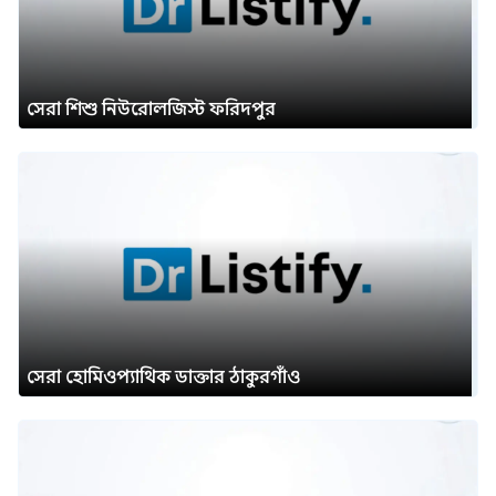
সেরা শিশু নিউরোলজিস্ট ফরিদপুর
সেরা হোমিওপ্যাথিক ডাক্তার ঠাকুরগাঁও