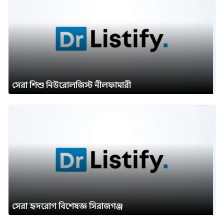
সেরা শিশু নিউরোলজিস্ট নীলফামারী
সেরা হৃদরোগ বিশেষজ্ঞ সিরাজগঞ্জ