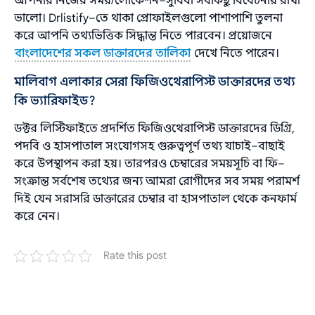
আপনার নিজের সময়/লোকেশন–সুবিধা সবকিছু বিবেচনায় রাখা
ভালো। Drlistify–তে থাকা প্রোফাইলগুলো পাশাপাশি তুলনা
করে আপনি তথ্যভিত্তিক সিদ্ধান্ত নিতে পারবেন। প্রয়োজনে
বাংলাদেশের সকল ডাক্তারদের তালিকা
দেখে নিতে পারেন।
মালিবাগ এলাকার সেরা ফিজিওথেরাপিস্ট ডাক্তারদের তথ্য
কি ভ্যারিফাইড?
ডক্টর লিস্টিফাইতে প্রদর্শিত ফিজিওথেরাপিস্ট ডাক্তারদের ডিগ্রি,
পদবি ও হাসপাতাল সংযোগসহ গুরুত্বপূর্ণ তথ্য যাচাই–বাছাই
করে উপস্থাপন করা হয়। তারপরও চেম্বারের সময়সূচি বা ফি–
সংক্রান্ত সর্বশেষ তথ্যের জন্য আমরা রোগীদের সব সময় পরামর্শ
দিই যেন সরাসরি ডাক্তারের চেম্বার বা হাসপাতাল থেকে কনফার্ম
করে নেন।
Rate this post