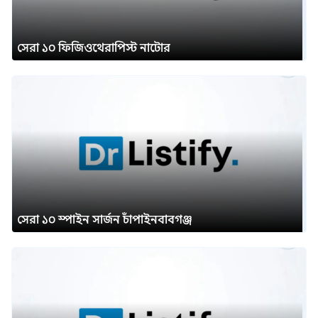
সেরা ১০ ফিজিওথেরাপিস্ট নাটোর
সেরা ১০ স্পাইন সার্জন চাঁপাইনবাবগঞ্জ