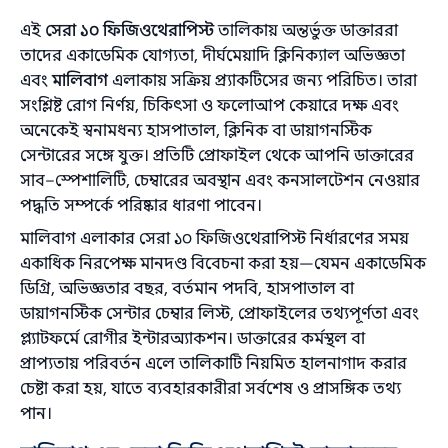
এই
সেরা ১০ ফিজিওথেরাপিস্ট
তালিকায় অন্তর্ভুক্ত ডাক্তাররা
তাদের একাডেমিক যোগ্যতা, দীর্ঘমেয়াদি ক্লিনিক্যাল অভিজ্ঞতা
এবং
মালিবাগ
এলাকায় সক্রিয় প্র্যাকটিসের জন্য পরিচিত। তারা
সংশ্লিষ্ট রোগ নির্ণয়, চিকিৎসা ও ফলোআপ কেয়ারে দক্ষ এবং
অনেকেই স্বনামধন্য হাসপাতাল, ক্লিনিক বা ডায়াগনস্টিক
সেন্টারের সঙ্গে যুক্ত। প্রতিটি প্রোফাইল থেকে আপনি ডাক্তারের
সাব–স্পেশালিটি, চেম্বারের অবস্থান এবং কনসালটেশন নেওয়ার
পদ্ধতি সম্পর্কে পরিষ্কার ধারণা পাবেন।
মালিবাগ এলাকার সেরা ১০ ফিজিওথেরাপিস্ট নির্ধারণের সময়
একাধিক নিরপেক্ষ মানদণ্ড বিবেচনা করা হয়—যেমন একাডেমিক
ডিগ্রি, অভিজ্ঞতার বছর, বর্তমান পদবি, হাসপাতাল বা
ডায়াগনস্টিক সেন্টার চেম্বার লিস্ট, প্রোফাইলের তথ্যপূর্ণতা এবং
প্ল্যাটফর্মে রোগীর ইন্টারঅ্যাকশন। ডাক্তারের কর্মস্থল বা
প্রাপ্যতায় পরিবর্তন এলে তালিকাটি নিয়মিত হালনাগাদ করার
চেষ্টা করা হয়, যাতে ব্যবহারকারীরা সর্বশেষ ও প্রাসঙ্গিক তথ্য
পান।