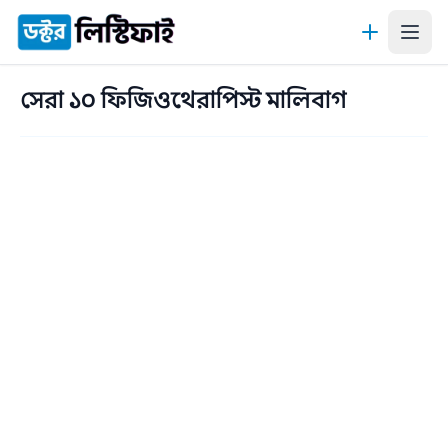
কন্টেন্টে যান
সেরা ১০ ফিজিওথেরাপিস্ট মালিবাগ