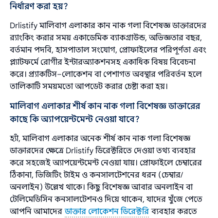
নির্ধারণ করা হয়?
Drlistify মালিবাগ এলাকার কান নাক গলা বিশেষজ্ঞ ডাক্তারদের
র‌্যাংকিং করার সময় একাডেমিক ব্যাকগ্রাউন্ড, অভিজ্ঞতার বছর,
বর্তমান পদবি, হাসপাতাল সংযোগ, প্রোফাইলের পরিপূর্ণতা এবং
প্ল্যাটফর্মে রোগীর ইন্টারঅ্যাকশনসহ একাধিক বিষয় বিবেচনা
করে। প্র্যাকটিস–লোকেশন বা পেশাগত অবস্থার পরিবর্তন হলে
তালিকাটি সময়মতো আপডেট করার চেষ্টা করা হয়।
মালিবাগ এলাকার শীর্ষ কান নাক গলা বিশেষজ্ঞ ডাক্তারের
কাছে কি অ্যাপয়েন্টমেন্ট নেওয়া যাবে?
হ্যাঁ, মালিবাগ এলাকার অনেক শীর্ষ কান নাক গলা বিশেষজ্ঞ
ডাক্তারদের ক্ষেত্রে Drlistify ডিরেক্টরিতে দেওয়া তথ্য ব্যবহার
করে সহজেই অ্যাপয়েন্টমেন্ট নেওয়া যায়। প্রোফাইলে চেম্বারের
ঠিকানা, ভিজিটিং টাইম ও কনসালটেশনের ধরন (চেম্বার/
অনলাইন) উল্লেখ থাকে। কিছু বিশেষজ্ঞ আবার অনলাইন বা
টেলিমেডিসিন কনসালটেশনও দিয়ে থাকেন, যাদের খুঁজে পেতে
আপনি আমাদের
ডাক্তার লোকেশন ডিরেক্টরি
ব্যবহার করতে