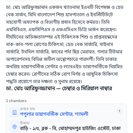
ডা. মোঃ আরিফুজ্জামান একজন খ্যাতনামা ইএনটি বিশেষজ্ঞ ও হেড
নেক সার্জন, যিনি বাংলাদেশ শিশু হাসপাতাল ও ইনস্টিটিউটে
সহযোগী অধ্যাপক ও বিভাগীয় প্রধান হিসেবে কর্মরত। তিনি
এমবিবিএস, এফসিপিএস ও এফএসিএস ডিগ্রি অর্জন করেছেন।
দীর্ঘদিনের অভিজ্ঞতাসম্পন্ন এই চিকিৎসক শিশু ও প্রাপ্তবয়স্কদের
নাক-কান-গলা রোগের চিকিৎসা, হেড নেক সার্জারি, সাইনাস
সার্জারি, টনসিল সার্জারি, কানের পর্দা ছিদ্র মেরামত, গলার টিউমার
অপারেশনসহ বিভিন্ন জটিল অস্ত্রোপচারে পারদর্শী। তিনি ঢাকার
জনপ্রিয় ডায়াগনস্টিক সেন্টার ও ল্যাবএইড ডায়াগনস্টিকে নিয়মিত
চেম্বার করেন। রোগীদের সঠিক রোগ নির্ণয় ও আধুনিক চিকিৎসা
পদ্ধতি প্রয়োগে তার দক্ষতা ও সুনাম রয়েছে।
ডা. মোঃ আরিফুজ্জামান — চেম্বার ও সিরিয়াল নাম্বার
2 chambers
চেম্বার নাম
1
পপুলার ডায়াগনস্টিক সেন্টার, শ্যামলী
ঠিকানা
বাড়ি - ১/৫, ব্লক - বি, মোহাম্মদপুর হাউজিং এস্টেট, ঢাকা