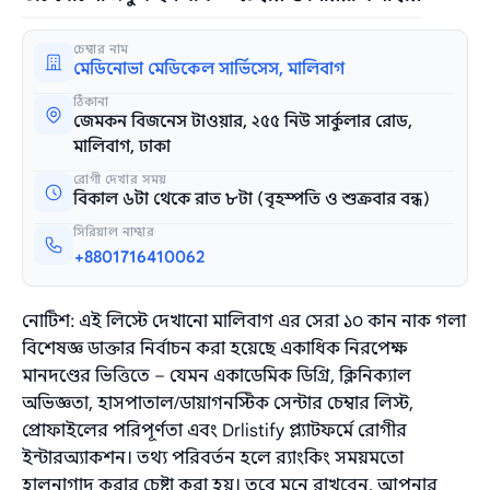
চেম্বার নাম
মেডিনোভা মেডিকেল সার্ভিসেস, মালিবাগ
ঠিকানা
জেমকন বিজনেস টাওয়ার, ২৫৫ নিউ সার্কুলার রোড,
মালিবাগ, ঢাকা
রোগী দেখার সময়
বিকাল ৬টা থেকে রাত ৮টা (বৃহস্পতি ও শুক্রবার বন্ধ)
সিরিয়াল নাম্বার
+8801716410062
নোটিশ: এই লিস্টে দেখানো মালিবাগ এর সেরা ১০ কান নাক গলা
বিশেষজ্ঞ ডাক্তার নির্বাচন করা হয়েছে একাধিক নিরপেক্ষ
মানদণ্ডের ভিত্তিতে – যেমন একাডেমিক ডিগ্রি, ক্লিনিক্যাল
অভিজ্ঞতা, হাসপাতাল/ডায়াগনস্টিক সেন্টার চেম্বার লিস্ট,
প্রোফাইলের পরিপূর্ণতা এবং Drlistify প্ল্যাটফর্মে রোগীর
ইন্টারঅ্যাকশন। তথ্য পরিবর্তন হলে র‌্যাংকিং সময়মতো
হালনাগাদ করার চেষ্টা করা হয়। তবে মনে রাখবেন, আপনার