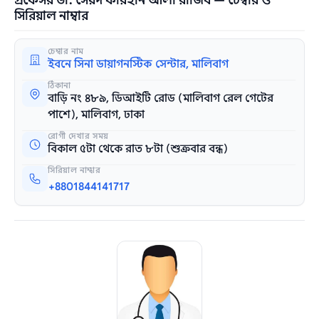
প্রফেসর ডা. সৈয়দ ফারহান আলী রাজিব — চেম্বার ও
সিরিয়াল নাম্বার
চেম্বার নাম
ইবনে সিনা ডায়াগনস্টিক সেন্টার, মালিবাগ
ঠিকানা
বাড়ি নং ৪৮৯, ডিআইটি রোড (মালিবাগ রেল গেটের
পাশে), মালিবাগ, ঢাকা
রোগী দেখার সময়
বিকাল ৫টা থেকে রাত ৮টা (শুক্রবার বন্ধ)
সিরিয়াল নাম্বার
+8801844141717