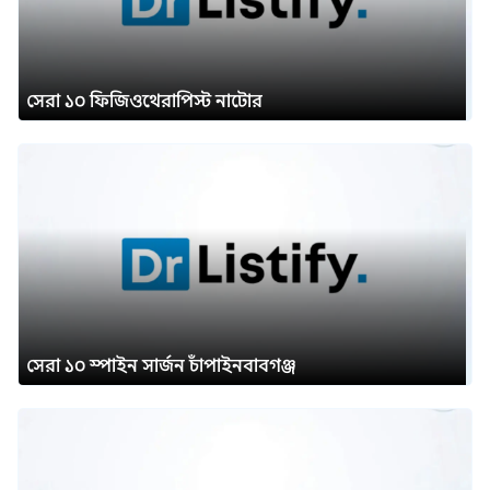
সেরা ১০ ফিজিওথেরাপিস্ট নাটোর
সেরা ১০ স্পাইন সার্জন চাঁপাইনবাবগঞ্জ