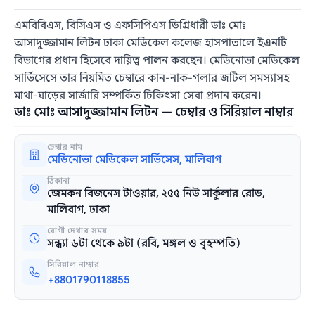
এমবিবিএস, বিসিএস ও এফসিপিএস ডিগ্রিধারী ডাঃ মোঃ
আসাদুজ্জামান লিটন ঢাকা মেডিকেল কলেজ হাসপাতালে ইএনটি
বিভাগের প্রধান হিসেবে দায়িত্ব পালন করছেন। মেডিনোভা মেডিকেল
সার্ভিসেসে তার নিয়মিত চেম্বারে কান-নাক-গলার জটিল সমস্যাসহ
মাথা-ঘাড়ের সার্জারি সম্পর্কিত চিকিৎসা সেবা প্রদান করেন।
ডাঃ মোঃ আসাদুজ্জামান লিটন — চেম্বার ও সিরিয়াল নাম্বার
চেম্বার নাম
মেডিনোভা মেডিকেল সার্ভিসেস, মালিবাগ
ঠিকানা
জেমকন বিজনেস টাওয়ার, ২৫৫ নিউ সার্কুলার রোড,
মালিবাগ, ঢাকা
রোগী দেখার সময়
সন্ধ্যা ৬টা থেকে ৯টা (রবি, মঙ্গল ও বৃহস্পতি)
সিরিয়াল নাম্বার
+8801790118855