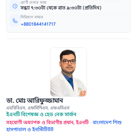
রোগী দেখার সময়
সন্ধ্যা ৭:৩০টা থেকে রাত ৯:৩০টা (প্রতিদিন)
সিরিয়াল নাম্বার
+8801844141717
ডা. মোঃ আরিফুজ্জামান
এমবিবিএস, এফসিপিএস, এফএসিএস
ইএনটি বিশেষজ্ঞ ও হেড নেক সার্জন
সহযোগী অধ্যাপক ও বিভাগীয় প্রধান, ইএনটি
·
বাংলাদেশ শিশু
হাসপাতাল ও ইনস্টিটিউট