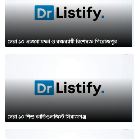
সেরা ১০ এ্যজমা যক্ষা ও বক্ষব্যাধী বিশেষজ্ঞ পিরোজপুর
সেরা ১০ শিশু কার্ডিওলজিস্ট সিরাজগঞ্জ