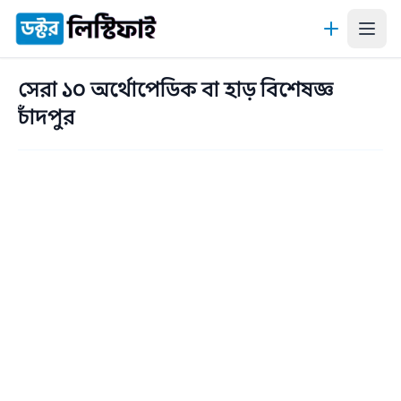
কন্টেন্টে যান
সেরা ১০ অর্থোপেডিক বা হাড় বিশেষজ্ঞ
চাঁদপুর