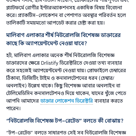
বর্তমান পদবি, হাসপাতাল সংযোগ, প্রোফাইলের পরিপূর্ণতা এবং
প্ল্যাটফর্মে রোগীর ইন্টারঅ্যাকশনসহ একাধিক বিষয় বিবেচনা
করে। প্র্যাকটিস–লোকেশন বা পেশাগত অবস্থার পরিবর্তন হলে
তালিকাটি সময়মতো আপডেট করার চেষ্টা করা হয়।
মালিবাগ এলাকার শীর্ষ নিউরোলজি বিশেষজ্ঞ ডাক্তারের
কাছে কি অ্যাপয়েন্টমেন্ট নেওয়া যাবে?
হ্যাঁ, মালিবাগ এলাকার অনেক শীর্ষ নিউরোলজি বিশেষজ্ঞ
ডাক্তারদের ক্ষেত্রে Drlistify ডিরেক্টরিতে দেওয়া তথ্য ব্যবহার
করে সহজেই অ্যাপয়েন্টমেন্ট নেওয়া যায়। প্রোফাইলে চেম্বারের
ঠিকানা, ভিজিটিং টাইম ও কনসালটেশনের ধরন (চেম্বার/
অনলাইন) উল্লেখ থাকে। কিছু বিশেষজ্ঞ আবার অনলাইন বা
টেলিমেডিসিন কনসালটেশনও দিয়ে থাকেন, যাদের খুঁজে পেতে
আপনি আমাদের
ডাক্তার লোকেশন ডিরেক্টরি
ব্যবহার করতে
পারেন।
“নিউরোলজি বিশেষজ্ঞ টপ–রেটেড” বলতে কী বোঝায়?
“টপ–রেটেড” বলতে সাধারণত সেই সব নিউরোলজি বিশেষজ্ঞ