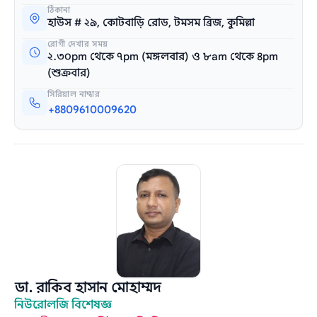
ঠিকানা
হাউস # ২৯, কোটবাড়ি রোড, টমসম ব্রিজ, কুমিল্লা
রোগী দেখার সময়
২.৩০pm থেকে ৭pm (মঙ্গলবার) ও ৮am থেকে ৪pm
(শুক্রবার)
সিরিয়াল নাম্বার
+8809610009620
ডা. রাকিব হাসান মোহাম্মদ
নিউরোলজি বিশেষজ্ঞ