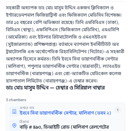
সহকারী অধ্যাপক ডাঃ মোঃ মাসুম উদ্দিন একজন ক্লিনিক্যাল ও
ইন্টারভেনশনাল ফিজিয়াট্রিস্ট এবং ফিজিক্যাল মেডিসিন বিশেষজ্ঞ।
তার ১৫ বছরের বেশি অভিজ্ঞতা রয়েছে। তিনি এমবিবিএস (ঢাকা),
বিসিএস (স্বাস্থ্য), এফসিপিএস (ফিজিক্যাল মেডিসিন), এমএসিপি
(আমেরিকা) এবং ইউলার রিউমাটোলজি ও এমএসইউএস
(সুইজারল্যান্ড) প্রশিক্ষণপ্রাপ্ত। বর্তমানে ন্যাশনাল ইনস্টিটিউট অব
ট্রমাটোলজি এন্ড অর্থোপেডিক রিহ্যাবিলিটেশন (নিটোর)-এ সহকারী
অধ্যাপক হিসেবে কর্মরত। তিনি ইবনে সিনা ডায়াগনস্টিক সেন্টার
(মালিবাগ), পপুলার ডায়াগনস্টিক সেন্টার (যাত্রাবাড়ী), ল্যাবএইড
ডায়াগনস্টিক (নারায়ণগঞ্জ) এবং প্রো-অ্যাকটিভ মেডিকেল কলেজ
হাসপাতাল লিমিটেড (নারায়ণগঞ্জ)-এ চেম্বার করেন।
ডাঃ মোঃ মাসুম উদ্দিন — চেম্বার ও সিরিয়াল নাম্বার
3 chambers
চেম্বার নাম
1
ইবনে সিনা ডায়াগনস্টিক সেন্টার, মালিবাগ (ভবন ২)
ঠিকানা
বাড়ি # ৪৯০, ডিআইটি রোড (মালিবাগ রেলগেটের