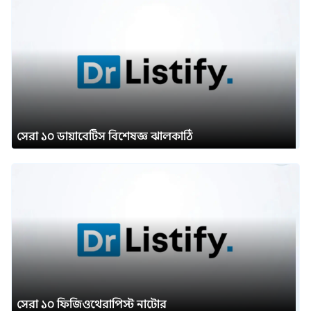
সেরা ১০ ডায়াবেটিস বিশেষজ্ঞ ঝালকাঠি
সেরা ১০ ফিজিওথেরাপিস্ট নাটোর