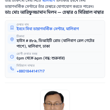
তাঁর চিকিৎসা সেবা নিতে
মালিবাগ
এলাকার ইবনে সিনা
ডায়াগনস্টিক সেন্টারে তাঁর চেম্বারে যোগাযোগ করতে পারেন।
ডাঃ মোঃ আরিফুজ্জামান মিলন — চেম্বার ও সিরিয়াল নাম্বার
চেম্বার নাম
ইবনে সিনা ডায়াগনস্টিক সেন্টার, মালিবাগ
ঠিকানা
হাউস # ৪৮৯, ডিআইটি রোড (মালিবাগ রেল গেটের
পাশে), মালিবাগ, ঢাকা
রোগী দেখার সময়
৫pm থেকে ৯pm (বন্ধ: শুক্রবার)
সিরিয়াল নাম্বার
+8801844141717