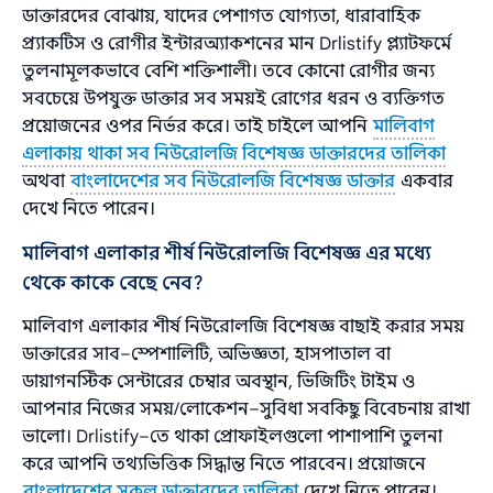
ডাক্তারদের বোঝায়, যাদের পেশাগত যোগ্যতা, ধারাবাহিক
প্র্যাকটিস ও রোগীর ইন্টারঅ্যাকশনের মান Drlistify প্ল্যাটফর্মে
তুলনামূলকভাবে বেশি শক্তিশালী। তবে কোনো রোগীর জন্য
সবচেয়ে উপযুক্ত ডাক্তার সব সময়ই রোগের ধরন ও ব্যক্তিগত
প্রয়োজনের ওপর নির্ভর করে। তাই চাইলে আপনি
মালিবাগ
এলাকায় থাকা সব নিউরোলজি বিশেষজ্ঞ ডাক্তারদের তালিকা
অথবা
বাংলাদেশের সব নিউরোলজি বিশেষজ্ঞ ডাক্তার
একবার
দেখে নিতে পারেন।
মালিবাগ এলাকার শীর্ষ নিউরোলজি বিশেষজ্ঞ এর মধ্যে
থেকে কাকে বেছে নেব?
মালিবাগ এলাকার শীর্ষ নিউরোলজি বিশেষজ্ঞ বাছাই করার সময়
ডাক্তারের সাব–স্পেশালিটি, অভিজ্ঞতা, হাসপাতাল বা
ডায়াগনস্টিক সেন্টারের চেম্বার অবস্থান, ভিজিটিং টাইম ও
আপনার নিজের সময়/লোকেশন–সুবিধা সবকিছু বিবেচনায় রাখা
ভালো। Drlistify–তে থাকা প্রোফাইলগুলো পাশাপাশি তুলনা
করে আপনি তথ্যভিত্তিক সিদ্ধান্ত নিতে পারবেন। প্রয়োজনে
বাংলাদেশের সকল ডাক্তারদের তালিকা
দেখে নিতে পারেন।