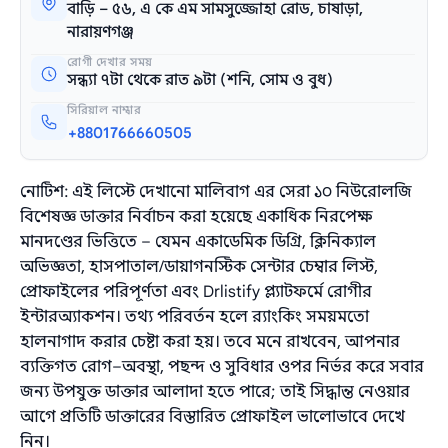
বাড়ি – ৫৬, এ কে এম সামসুজ্জোহা রোড, চাষাড়া,
নারায়ণগঞ্জ
রোগী দেখার সময়
সন্ধ্যা ৭টা থেকে রাত ৯টা (শনি, সোম ও বুধ)
সিরিয়াল নাম্বার
+8801766660505
নোটিশ: এই লিস্টে দেখানো মালিবাগ এর সেরা ১০ নিউরোলজি
বিশেষজ্ঞ ডাক্তার নির্বাচন করা হয়েছে একাধিক নিরপেক্ষ
মানদণ্ডের ভিত্তিতে – যেমন একাডেমিক ডিগ্রি, ক্লিনিক্যাল
অভিজ্ঞতা, হাসপাতাল/ডায়াগনস্টিক সেন্টার চেম্বার লিস্ট,
প্রোফাইলের পরিপূর্ণতা এবং Drlistify প্ল্যাটফর্মে রোগীর
ইন্টারঅ্যাকশন। তথ্য পরিবর্তন হলে র‌্যাংকিং সময়মতো
হালনাগাদ করার চেষ্টা করা হয়। তবে মনে রাখবেন, আপনার
ব্যক্তিগত রোগ–অবস্থা, পছন্দ ও সুবিধার ওপর নির্ভর করে সবার
জন্য উপযুক্ত ডাক্তার আলাদা হতে পারে; তাই সিদ্ধান্ত নেওয়ার
আগে প্রতিটি ডাক্তারের বিস্তারিত প্রোফাইল ভালোভাবে দেখে
নিন।