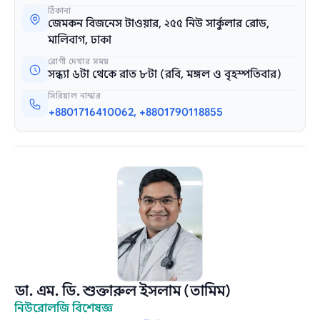
ঠিকানা
জেমকন বিজনেস টাওয়ার, ২৫৫ নিউ সার্কুলার রোড,
মালিবাগ, ঢাকা
রোগী দেখার সময়
সন্ধ্যা ৬টা থেকে রাত ৮টা (রবি, মঙ্গল ও বৃহস্পতিবার)
সিরিয়াল নাম্বার
+8801716410062, +8801790118855
ডা. এম. ডি. শুক্তারুল ইসলাম (তামিম)
নিউরোলজি বিশেষজ্ঞ