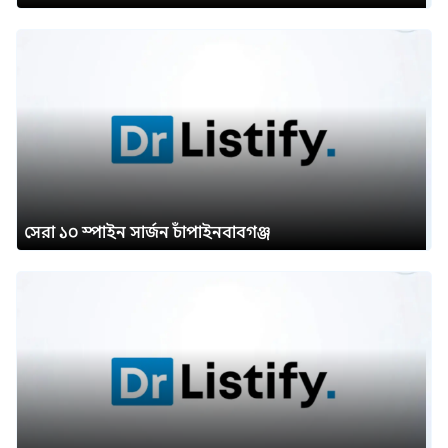
সেরা ১০ স্পাইন সার্জন চাঁপাইনবাবগঞ্জ