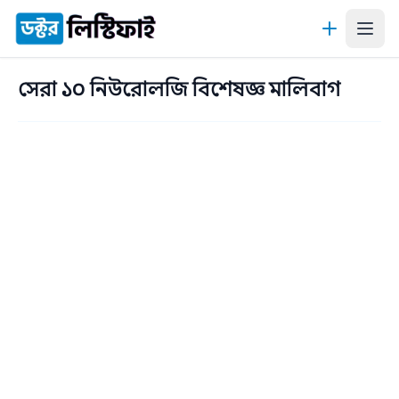
কন্টেন্টে যান
সেরা ১০ নিউরোলজি বিশেষজ্ঞ মালিবাগ