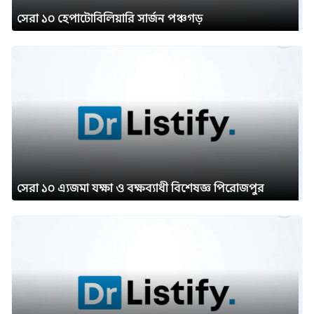
সেরা ১০ হেপাটোবিলিয়ারি সার্জন পঞ্চগড়
সেরা ১০ এ্যজমা যক্ষা ও বক্ষব্যাধী বিশেষজ্ঞ পিরোজপুর