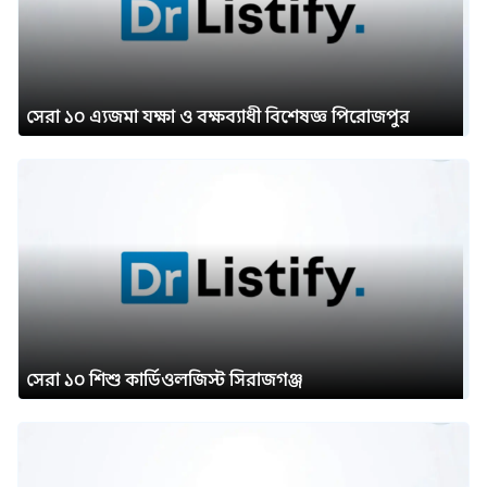
সেরা ১০ এ্যজমা যক্ষা ও বক্ষব্যাধী বিশেষজ্ঞ পিরোজপুর
সেরা ১০ শিশু কার্ডিওলজিস্ট সিরাজগঞ্জ