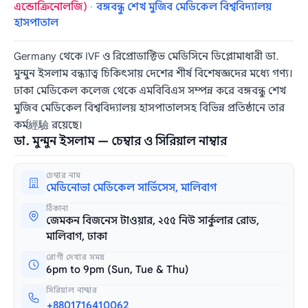
এন্ডোক্রিনোলজি)
·
বঙ্গবন্ধু শেখ মুজিব মেডিকেল বিশ্ববিদ্যালয়
হাসপাতাল
Germany থেকে IVF ও রিপ্রোডাক্টিভ মেডিসিনে ডিপ্লোমাধারী ডা.
মুন্মুন ইসলাম বন্ধ্যাত্ব চিকিৎসায় দেশের শীর্ষ বিশেষজ্ঞদের মধ্যে গণ্য।
ঢাকা মেডিকেল কলেজ থেকে এমবিবিএস সম্পন্ন করে বঙ্গবন্ধু শেখ
মুজিব মেডিকেল বিশ্ববিদ্যালয় হাসপাতালসহ বিভিন্ন প্রতিষ্ঠানে তার
কর্ম經驗 রয়েছে।
ডা. মুন্মুন ইসলাম — চেম্বার ও সিরিয়াল নাম্বার
চেম্বার নাম
মেডিনোভা মেডিকেল সার্ভিসেস, মালিবাগ
ঠিকানা
জেমকন বিজনেস টাওয়ার, ২৫৫ নিউ সার্কুলার রোড,
মালিবাগ, ঢাকা
রোগী দেখার সময়
6pm to 9pm (Sun, Tue & Thu)
সিরিয়াল নাম্বার
+8801716410062