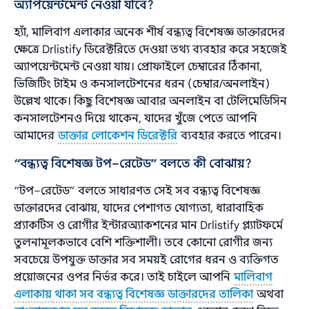
অ্যাপয়েন্টমেন্ট নেওয়া যাবে?
হ্যাঁ, মালিবাগ এলাকার অনেক শীর্ষ বন্ধ্যত্ব বিশেষজ্ঞ ডাক্তারদের
ক্ষেত্রে Drlistify ডিরেক্টরিতে দেওয়া তথ্য ব্যবহার করে সহজেই
অ্যাপয়েন্টমেন্ট নেওয়া যায়। প্রোফাইলে চেম্বারের ঠিকানা,
ভিজিটিং টাইম ও কনসালটেশনের ধরন (চেম্বার/অনলাইন)
উল্লেখ থাকে। কিছু বিশেষজ্ঞ আবার অনলাইন বা টেলিমেডিসিন
কনসালটেশনও দিয়ে থাকেন, যাদের খুঁজে পেতে আপনি
আমাদের
ডাক্তার লোকেশন ডিরেক্টরি
ব্যবহার করতে পারেন।
“বন্ধ্যত্ব বিশেষজ্ঞ টপ–রেটেড” বলতে কী বোঝায়?
“টপ–রেটেড” বলতে সাধারণত সেই সব বন্ধ্যত্ব বিশেষজ্ঞ
ডাক্তারদের বোঝায়, যাদের পেশাগত যোগ্যতা, ধারাবাহিক
প্র্যাকটিস ও রোগীর ইন্টারঅ্যাকশনের মান Drlistify প্ল্যাটফর্মে
তুলনামূলকভাবে বেশি শক্তিশালী। তবে কোনো রোগীর জন্য
সবচেয়ে উপযুক্ত ডাক্তার সব সময়ই রোগের ধরন ও ব্যক্তিগত
প্রয়োজনের ওপর নির্ভর করে। তাই চাইলে আপনি
মালিবাগ
এলাকায় থাকা সব বন্ধ্যত্ব বিশেষজ্ঞ ডাক্তারদের তালিকা
অথবা