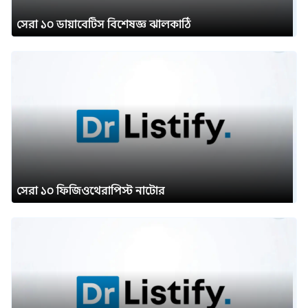
সেরা ১০ ডায়াবেটিস বিশেষজ্ঞ ঝালকাঠি
সেরা ১০ ফিজিওথেরাপিস্ট নাটোর