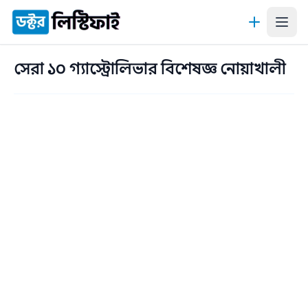
কন্টেন্টে যান
সেরা ১০ গ্যাস্ট্রোলিভার বিশেষজ্ঞ নোয়াখালী