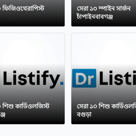
০ ফিজিওথেরাপিস্ট
সেরা ১০ স্পাইন সার্জন
চাঁপাইনবাবগঞ্জ
 শিশু কার্ডিওলজিস্ট
সেরা ১০ শিশু কার্ডিওলজ
্জ
বগুড়া