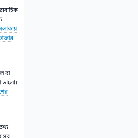
ারাবাহিক
য
 এলাকায়
াক্তার
াল বা
খা ভালো।
শের
তথ্য
ের সব