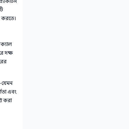
্র্যাকটিস
টি
চন করতে।
িক্যাল
ে দক্ষ
ারের
য়—যেমন
্ণতা এবং
টা করা