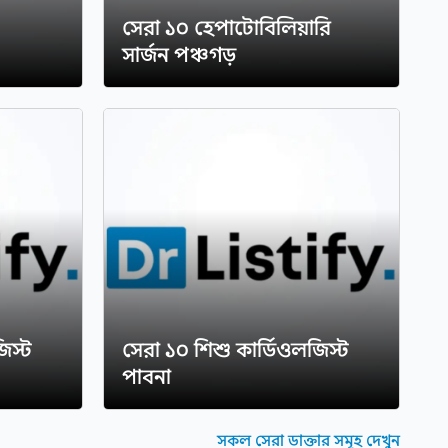
সেরা ১০ হেপাটোবিলিয়ারি
সার্জন পঞ্চগড়
িস্ট
সেরা ১০ শিশু কার্ডিওলজিস্ট
পাবনা
সকল সেরা ডাক্তার সমূহ দেখুন