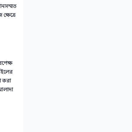
মানসম্মত
ক্ষেত্রে
রপেক্ষ
ফাইলের
টা করা
 আলাদা