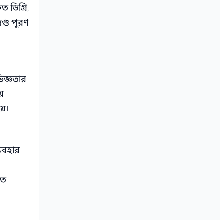
 ডিগ্রি,
দণ্ড পূরণ
িজ্ঞতার
ষয়
হয়।
্যবহার
তে