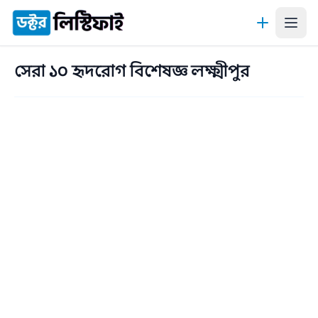
কন্টেন্টে যান
সেরা ১০ হৃদরোগ বিশেষজ্ঞ লক্ষ্মীপুর