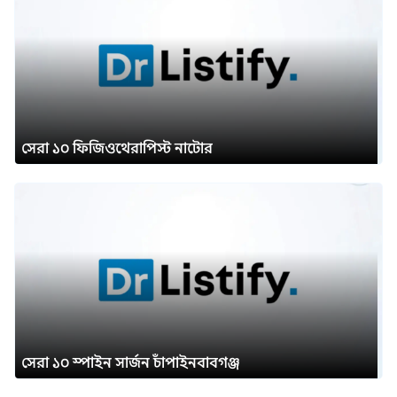
সেরা ১০ ফিজিওথেরাপিস্ট নাটোর
সেরা ১০ স্পাইন সার্জন চাঁপাইনবাবগঞ্জ