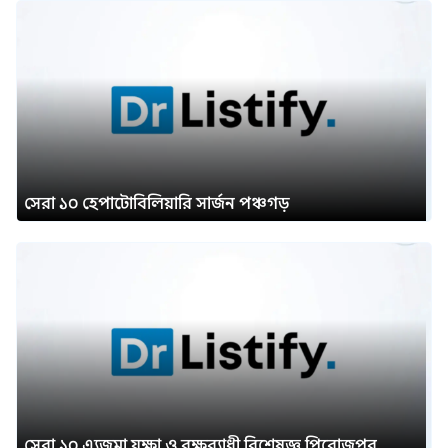
সেরা ১০ হেপাটোবিলিয়ারি সার্জন পঞ্চগড়
সেরা ১০ এ্যজমা যক্ষা ও বক্ষব্যাধী বিশেষজ্ঞ পিরোজপুর