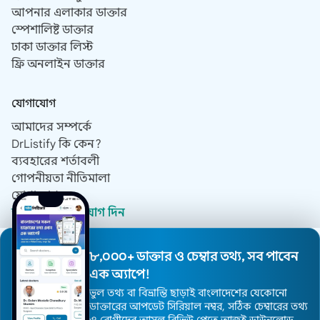
আপনার এলাকার ডাক্তার
স্পেশালিষ্ট ডাক্তার
ঢাকা ডাক্তার লিস্ট
ফ্রি অনলাইন ডাক্তার
যোগাযোগ
আমাদের সম্পর্কে
DrListify কি কেন?
ব্যবহারের শর্তাবলী
গোপনীয়তা নীতিমালা
যোগাযোগ
ডাক্তার হিসেবে যোগ দিন
৮,০০০+ ডাক্তার ও চেম্বার তথ্য, সব পাবেন
© 2019 - 2026 সর্বস্বত্ব সংরক্ষিত।
এক অ্যাপে!
ওয়েবসাইট ডিজাইন ও ডেভেলপমেন্ট করেছে
ডাক্তার ব্রান্ডিং এজেন্সি, ডক্টর
ভুল তথ্য বা বিভ্রান্তি ছাড়াই বাংলাদেশের যেকোনো
ব্র্যান্ডিফাই
ডাক্তারের আপডেট সিরিয়াল নম্বর, সঠিক চেম্বারের তথ্য