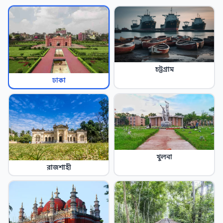
চট্টগ্রাম
ঢাকা
খুলনা
রাজশাহী