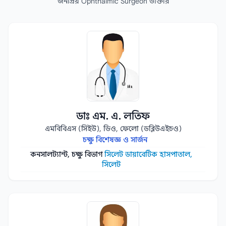
জনপ্রিয় Ophthalmic Surgeon ডাক্তার
ডাঃ এম. এ. লতিফ
এমবিবিএস (সিইউ), ডিও, ফেলো (ডব্লিউএইচও)
চক্ষু বিশেষজ্ঞ ও সার্জন
কনসালট্যান্ট, চক্ষু বিভাগ
সিলেট ডায়াবেটিক হাসপাতাল,
সিলেট