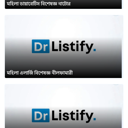
মহিলা ডায়াবেটিস বিশেষজ্ঞ নাটোর
মহিলা এলার্জি বিশেষজ্ঞ নীলফামারী