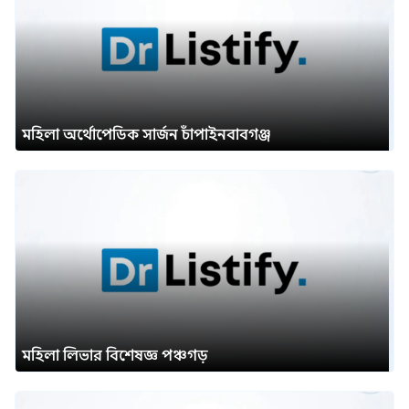
মহিলা অর্থোপেডিক সার্জন চাঁপাইনবাবগঞ্জ
মহিলা লিভার বিশেষজ্ঞ পঞ্চগড়