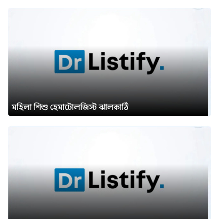
মহিলা শিশু হেমাটোলজিস্ট ঝালকাঠি