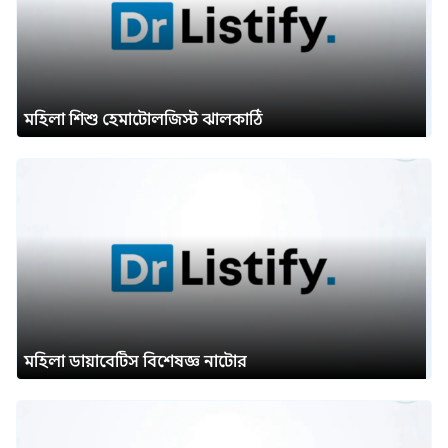
মহিলা শিশু হেমাটোলজিস্ট ঝালকাঠি
মহিলা ডায়াবেটিস বিশেষজ্ঞ নাটোর