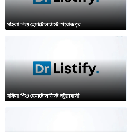
মহিলা শিশু হেমাটোলজিস্ট পিরোজপুর
মহিলা শিশু হেমাটোলজিস্ট পটুয়াখালী