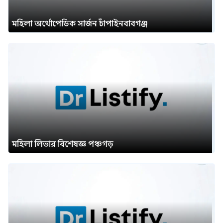
মহিলা অর্থোপেডিক সার্জন চাঁপাইনবাবগঞ্জ
মহিলা লিভার বিশেষজ্ঞ পঞ্চগড়