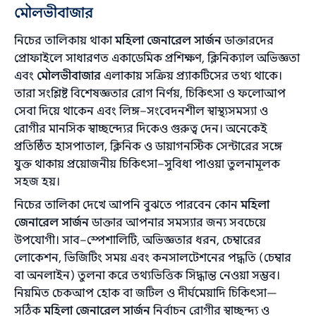
মৌলভীবাজার
নিচের তালিকায় থাকা
মহিলা জেনারেল সার্জন
ডাক্তারদের
প্রোফাইলে সাধারণত একাডেমিক প্রশিক্ষণ, ক্লিনিক্যাল অভিজ্ঞতা
এবং
মৌলভীবাজার
এলাকায় সক্রিয় প্র্যাকটিসের তথ্য থাকে।
তারা সংশ্লিষ্ট বিশেষজ্ঞতার রোগ নির্ণয়, চিকিৎসা ও ফলোআপ
সেবা দিয়ে থাকেন এবং লিঙ্গ–সংবেদনশীল স্বাস্থ্যসমস্যা ও
রোগীর মানসিক স্বাচ্ছন্দ্যের দিকেও গুরুত্ব দেন। অনেকেই
প্রতিষ্ঠিত হাসপাতাল, ক্লিনিক ও ডায়াগনস্টিক সেন্টারের সঙ্গে
যুক্ত থাকায় প্রয়োজনীয় চিকিৎসা–সুবিধা পাওয়া তুলনামূলক
সহজ হয়।
নিচের তালিকা দেখে আপনি বুঝতে পারবেন কোন
মহিলা
জেনারেল সার্জন
ডাক্তার আপনার সমস্যার জন্য সবচেয়ে
উপযোগী। সাব–স্পেশালিটি, অভিজ্ঞতার ধরন, চেম্বারের
লোকেশন, ভিজিটিং সময় এবং কনসালটেশনের পদ্ধতি (চেম্বার
বা অনলাইন) তুলনা করে তথ্যভিত্তিক সিদ্ধান্ত নেওয়া সম্ভব।
নিয়মিত চেকআপ হোক বা জটিল ও দীর্ঘমেয়াদি চিকিৎসা—
সঠিক
মহিলা জেনারেল সার্জন
নির্বাচন রোগীর স্বাচ্ছন্দ্য ও