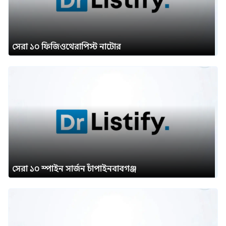
সেরা ১০ ফিজিওথেরাপিস্ট নাটোর
সেরা ১০ স্পাইন সার্জন চাঁপাইনবাবগঞ্জ