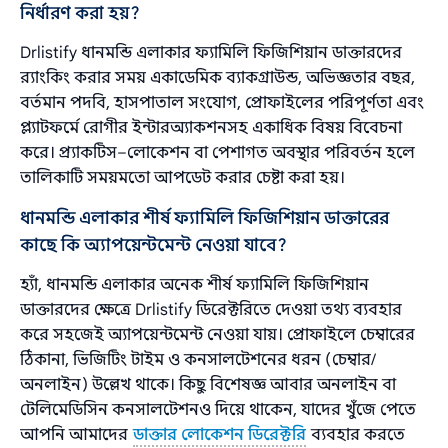
নির্ধারণ করা হয়?
Drlistify ধানমন্ডি এলাকার ফ্যামিলি ফিজিশিয়ান ডাক্তারদের
র‌্যাংকিং করার সময় একাডেমিক ব্যাকগ্রাউন্ড, অভিজ্ঞতার বছর,
বর্তমান পদবি, হাসপাতাল সংযোগ, প্রোফাইলের পরিপূর্ণতা এবং
প্ল্যাটফর্মে রোগীর ইন্টারঅ্যাকশনসহ একাধিক বিষয় বিবেচনা
করে। প্র্যাকটিস–লোকেশন বা পেশাগত অবস্থার পরিবর্তন হলে
তালিকাটি সময়মতো আপডেট করার চেষ্টা করা হয়।
ধানমন্ডি এলাকার শীর্ষ ফ্যামিলি ফিজিশিয়ান ডাক্তারের
কাছে কি অ্যাপয়েন্টমেন্ট নেওয়া যাবে?
হ্যাঁ, ধানমন্ডি এলাকার অনেক শীর্ষ ফ্যামিলি ফিজিশিয়ান
ডাক্তারদের ক্ষেত্রে Drlistify ডিরেক্টরিতে দেওয়া তথ্য ব্যবহার
করে সহজেই অ্যাপয়েন্টমেন্ট নেওয়া যায়। প্রোফাইলে চেম্বারের
ঠিকানা, ভিজিটিং টাইম ও কনসালটেশনের ধরন (চেম্বার/
অনলাইন) উল্লেখ থাকে। কিছু বিশেষজ্ঞ আবার অনলাইন বা
টেলিমেডিসিন কনসালটেশনও দিয়ে থাকেন, যাদের খুঁজে পেতে
আপনি আমাদের
ডাক্তার লোকেশন ডিরেক্টরি
ব্যবহার করতে