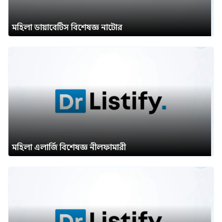
মহিলা ডায়াবেটিস বিশেষজ্ঞ নাটোর
মহিলা এলার্জি বিশেষজ্ঞ নীলফামারী