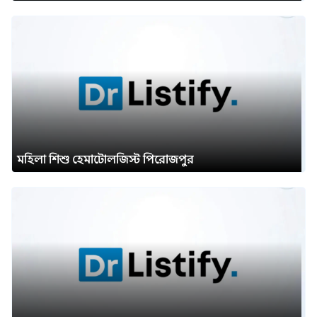
মহিলা শিশু হেমাটোলজিস্ট পিরোজপুর