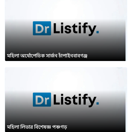
মহিলা অর্থোপেডিক সার্জন চাঁপাইনবাবগঞ্জ
মহিলা লিভার বিশেষজ্ঞ পঞ্চগড়