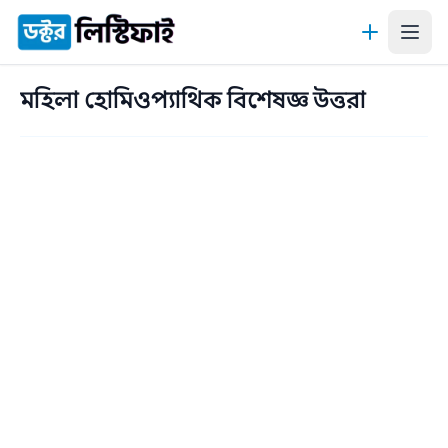
কন্টেন্টে যান
মহিলা হোমিওপ্যাথিক বিশেষজ্ঞ উত্তরা