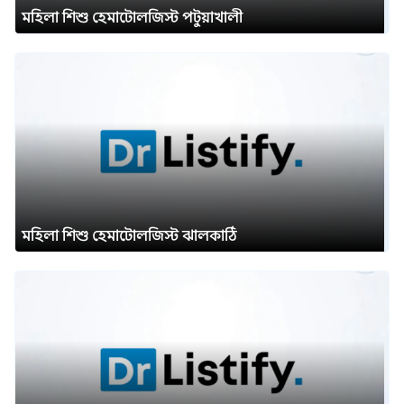
মহিলা শিশু হেমাটোলজিস্ট পটুয়াখালী
মহিলা শিশু হেমাটোলজিস্ট ঝালকাঠি