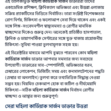
এই তালিকাভুক্ত
মহিলা কার্ডিয়াক সার্জন
ডাক্তাররা তাদের
একাডেমিক প্রশিক্ষণ, ক্লিনিক্যাল অভিজ্ঞতা এবং
উত্তরা
এলাকায়
সক্রিয় প্র্যাকটিসের ভিত্তিতে নির্বাচিত। তারা সংশ্লিষ্ট বিশেষজ্ঞতার
রোগ নির্ণয়, চিকিৎসা ও ফলোআপ সেবা দিয়ে থাকেন এবং একই
সঙ্গে লিঙ্গ–সংবেদনশীল স্বাস্থ্যসমস্যা ও রোগীর মানসিক
স্বাচ্ছন্দ্যের দিকেও গুরুত্ব দেন। অনেকেই প্রতিষ্ঠিত হাসপাতাল,
ক্লিনিক ও ডায়াগনস্টিক সেন্টারের সঙ্গে যুক্ত থাকায় প্রয়োজনীয়
চিকিৎসা–সুবিধা পাওয়া তুলনামূলক সহজ হয়।
এই ডিরেক্টরির মাধ্যমে আপনি বুঝতে পারবেন কোন
মহিলা
কার্ডিয়াক সার্জন
ডাক্তার আপনার সমস্যার জন্য সবচেয়ে
উপযোগী। ডাক্তারের সাব–স্পেশালিটি, অভিজ্ঞতার ধরন,
চেম্বারের লোকেশন, ভিজিটিং সময় এবং কনসালটেশনের পদ্ধতি
(চেম্বার বা অনলাইন) তুলনা করে তথ্যভিত্তিক সিদ্ধান্ত নেওয়া
সম্ভব হয়। নিয়মিত চেকআপ হোক বা জটিল ও দীর্ঘমেয়াদি
চিকিৎসা—সঠিক
মহিলা কার্ডিয়াক সার্জন
নির্বাচন রোগীর
স্বাচ্ছন্দ্য ও আস্থার জন্য গুরুত্বপূর্ণ।
সেরা মহিলা কার্ডিয়াক সার্জন ডাক্তার উত্তরা