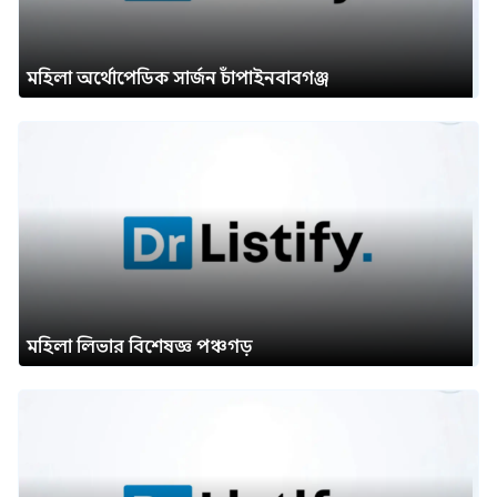
মহিলা অর্থোপেডিক সার্জন চাঁপাইনবাবগঞ্জ
মহিলা লিভার বিশেষজ্ঞ পঞ্চগড়