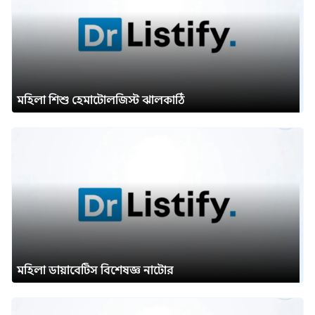
মহিলা শিশু হেমাটোলজিস্ট ঝালকাঠি
মহিলা ডায়াবেটিস বিশেষজ্ঞ নাটোর