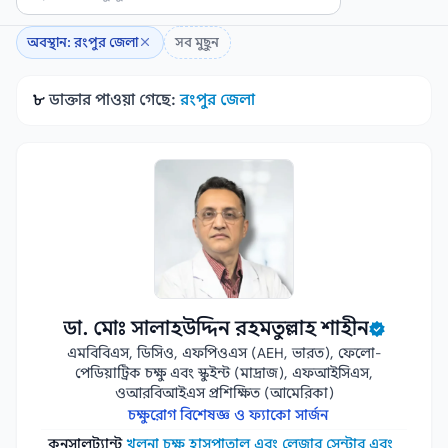
অবস্থান: রংপুর জেলা
সব মুছুন
৮
ডাক্তার পাওয়া গেছে:
রংপুর জেলা
ডা. মোঃ সালাহউদ্দিন রহমতুল্লাহ শাহীন
এমবিবিএস, ডিসিও, এফপিওএস (AEH, ভারত), ফেলো-
পেডিয়াট্রিক চক্ষু এবং স্কুইন্ট (মাদ্রাজ), এফআইসিএস,
ওআরবিআইএস প্রশিক্ষিত (আমেরিকা)
চক্ষুরোগ বিশেষজ্ঞ ও ফ্যাকো সার্জন
কনসালট্যান্ট
খুলনা চক্ষু হাসপাতাল এবং লেজার সেন্টার এবং